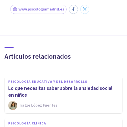
www.psicologiamadrid.es
PSICOLOGÍA CLÍNICA
Las causas de la agorafobia: el
miedo al miedo
Artículos relacionados
Eva María González
PSICOLOGÍA EDUCATIVA Y DEL DESARROLLO
Lo que necesitas saber sobre la ansiedad social
en niños
Iratxe López Fuentes
PSICOLOGÍA CLÍNICA
PSICOLOGÍA CLÍNICA
Psicastenia: ¿qué es y a qué