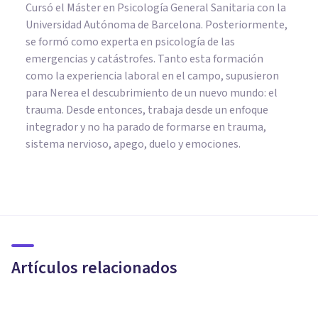
Cursó el Máster en Psicología General Sanitaria con la
Universidad Autónoma de Barcelona. Posteriormente,
se formó como experta en psicología de las
emergencias y catástrofes. Tanto esta formación
como la experiencia laboral en el campo, supusieron
para Nerea el descubrimiento de un nuevo mundo: el
trauma. Desde entonces, trabaja desde un enfoque
integrador y no ha parado de formarse en trauma,
sistema nervioso, apego, duelo y emociones.
PSICOLOGÍA CLÍNICA
Esta parte del Cerebro es el
doble de grande en las
personas con Depresión
Artículos relacionados
Javi Soriano