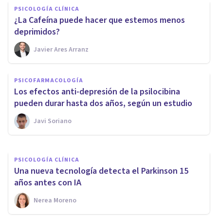
PSICOLOGÍA CLÍNICA
¿La Cafeína puede hacer que estemos menos
deprimidos?
Javier Ares Arranz
PSICOLOGÍA CLÍNICA
PSICOFARMACOLOGÍA
Tu manera de respirar revela
Los efectos anti-depresión de la psilocibina
cosas sobre tu salud mental
pueden durar hasta dos años, según un estudio
Javi Soriano
Javi Soriano
PSICOLOGÍA CLÍNICA
Una nueva tecnología detecta el Parkinson 15
años antes con IA
Nerea Moreno