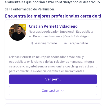
ambientales que podrían estar contribuyendo al desarrollo
de la enfermedad de Parkinson.
Encuentra los mejores profesionales cerca de ti
Cristian Pernett Villadiego
Neuropsicoeducador Emocional | Especialista
en Relaciones Humanas | Coach Estratégico
Washingtonville
Terapia online
Cristian Pernett es neuropsicoeducador emocional y
especialista en la ciencia de las relaciones humanas. Integra
neurociencias, inteligencia emocional y coaching estratégico
para convertir la evidencia científica en herramientas
prácticas que mejoran la forma en que las personas viven,
Ver perfil
aman, lideran y se comunican. Con más de 20 años de
experiencia, acompaña a personas, parejas y líderes en
procesos de desarrollo personal y profesional. Su trabajo se
Contactar
centra en la regulación emocional, las relaciones de pareja, la
comunicación efectiva y el liderazgo consciente. Su
metodología combina psicología contemporánea,