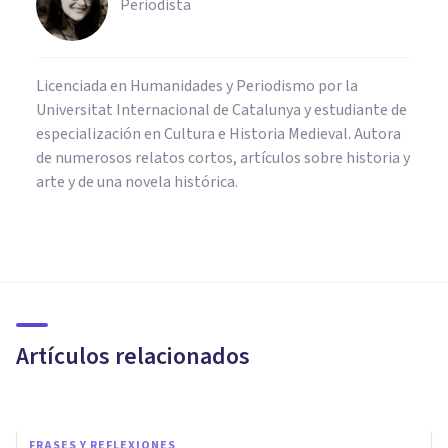
Periodista
Licenciada en Humanidades y Periodismo por la
Universitat Internacional de Catalunya y estudiante de
especialización en Cultura e Historia Medieval. Autora
de numerosos relatos cortos, artículos sobre historia y
arte y de una novela histórica.
CULTURA
Los 14 hechos históricos del
Perú más importantes
(explicados)
Artículos relacionados
Nahum Montagud Rubio
FRASES Y REFLEXIONES