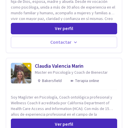
hija de Dios, esposa, madre y abuela. Desde mi vocación
como psicóloga, unida a más de 30 años de experiencia en el
mundo familiar y humano, acompaño a mujeres y familias a
vivir con mayor paz, claridad y confianza en sí mismas. Creo
profundamente que la vida está hecha de etapas, y que cada
Ver perfil
ciclo —personal, emocional, espiritual y familiar— trae
oportunidades de crecimiento. Por eso utilizo una
combinación de psicología positiva, enfoque humanista,
Contactar
herramientas contemporáneas de bienestar mental y
espiritualidad, para que puedas recorrer tu propio camino
sintiéndote sostenida, acompañada y más segura de quién
eres. Mi misión es ayudarte a ordenar tu mundo interior, sanar
Claudia Valencia Marin
lo que aún pesa, fortalecer tu autoestima, transformar la
Master en Psicología y Coach de Bienestar
relación contigo misma y con quienes amas, y enseñarte
Bakersfield
Terapia online
herramientas prácticas para navegar la vida familiar con amor,
límites sanos, serenidad y propósito. Trabajo desde una
mirada integral donde la mente, las emociones, la historia
Soy Magíster en Psicología, Coach ontológica profesional y
familiar y la fe se encuentran para crear procesos
Wellness Coach II acreditada por California Department of
terapéuticos transformadores, cálidos y profundamente
Health Care Access and Information (HCAi). Con más de 15
humanos. Te acompaño a encontrar claridad, paz y propósito
años de experiencia profesional en el campo de la
en cada etapa de tu vida.
Neurociencia del Bienestar y Liderazgo estratégico; bilingüe
Ver perfil
(español e inglés), con un enfoque holístico, integrativo