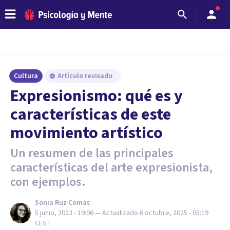
Cultura
Artículo revisado
Expresionismo: qué es y
características de este
movimiento artístico
Un resumen de las principales
características del arte expresionista,
con ejemplos.
Sonia Ruz Comas
5 junio, 2023 - 19:06
— Actualizado
6 octubre, 2025 - 05:19
CEST