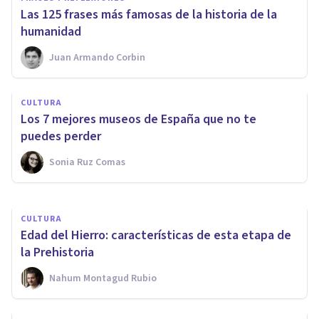
Las 125 frases más famosas de la historia de la
humanidad
Juan Armando Corbin
CULTURA
CULTURA
​Los 21 mejores libros de Carl
Los 7 mejores museos de España que no te
Gustav Jung
puedes perder
Sonia Ruz Comas
Oscar Castillero Mimenza
CULTURA
Edad del Hierro: características de esta etapa de
la Prehistoria
Nahum Montagud Rubio