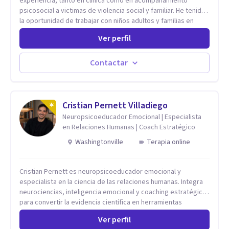
experiencia, tanto en clinica como en acompañamiento
psicosocial a victimas de violencia social y familiar. He tenido
la oportunidad de trabajar con niños adultos y familias en
todos los espacios y esto me ha dado un una variedad de
Ver perfil
aprendizajes que ahora pongo a tu disposicion. En la
actualidad puedo atenderte de manera presencial y/o virtual,
de lunes a sabado. el costo de cada sesión lo acordamos en
Contactar
el primer contacto
Cristian Pernett Villadiego
Neuropsicoeducador Emocional | Especialista
en Relaciones Humanas | Coach Estratégico
Washingtonville
Terapia online
Cristian Pernett es neuropsicoeducador emocional y
especialista en la ciencia de las relaciones humanas. Integra
neurociencias, inteligencia emocional y coaching estratégico
para convertir la evidencia científica en herramientas
prácticas que mejoran la forma en que las personas viven,
Ver perfil
aman, lideran y se comunican. Con más de 20 años de