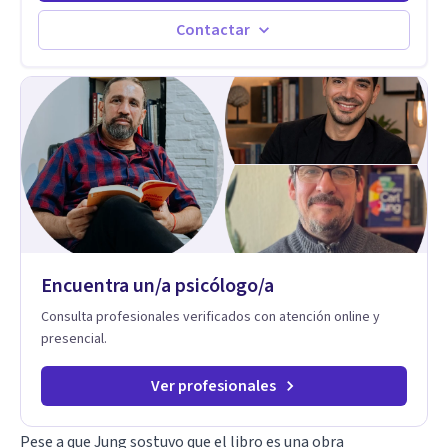
experiencia, acompaña a personas, parejas y líderes en
procesos de desarrollo personal y profesional. Su trabajo se
Contactar
centra en la regulación emocional, las relaciones de pareja, la
comunicación efectiva y el liderazgo consciente. Su
metodología combina psicología contemporánea,
neurociencias y estrategias de cambio basadas en evidencia
para fortalecer la autoestima, desarrollar habilidades
socioemocionales y promover cambios sostenibles. Como
divulgador científico, acerca la psicología y las neurociencias
a la vida cotidiana mediante contenidos claros, rigurosos y
aplicables, con el propósito de impulsar un bienestar integral.
Encuentra un/a psicólogo/a
Consulta profesionales verificados con atención online y
presencial.
Ver profesionales
Pese a que Jung sostuvo que el libro es una obra