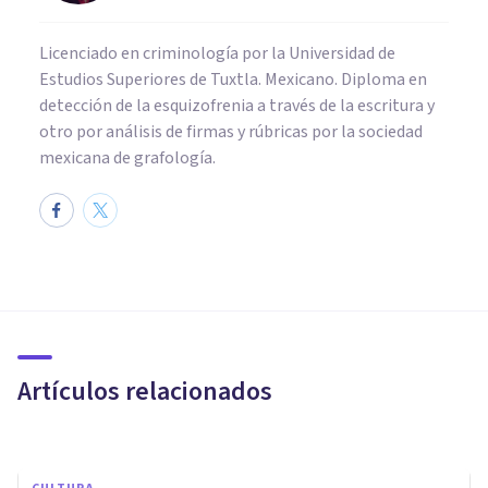
Licenciado en criminología por la Universidad de
Estudios Superiores de Tuxtla. Mexicano. Diploma en
detección de la esquizofrenia a través de la escritura y
otro por análisis de firmas y rúbricas por la sociedad
mexicana de grafología.
CULTURA
​Los 21 mejores libros de Carl
Gustav Jung
Artículos relacionados
Oscar Castillero Mimenza