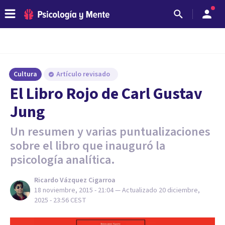
Cultura
Artículo revisado
​El Libro Rojo de Carl Gustav
Jung
Un resumen y varias puntualizaciones
sobre el libro que inauguró la
psicología analítica.
Ricardo Vázquez Cigarroa
18 noviembre, 2015 - 21:04
— Actualizado
20 diciembre,
2025 - 23:56
CEST