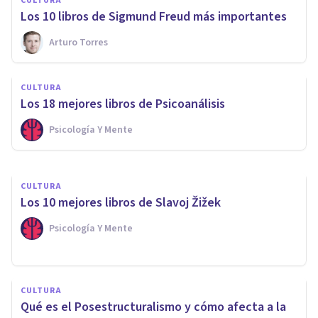
CULTURA
​Los 10 libros de Sigmund Freud más importantes
Arturo Torres
CULTURA
14 ensayos recomendados
CULTURA
para mentes curiosas
​Los 18 mejores libros de Psicoanálisis
Psicología Y Mente
Oscar Castillero Mimenza
CULTURA
​Los 10 mejores libros de Slavoj Žižek
Psicología Y Mente
CULTURA
Qué es el Posestructuralismo y cómo afecta a la