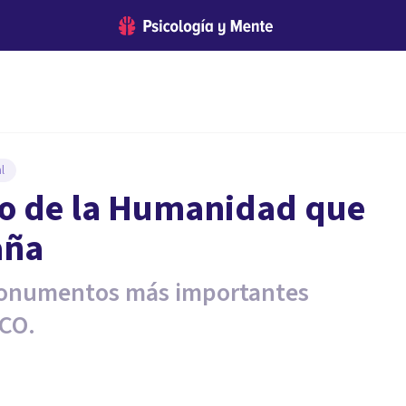
l
io de la Humanidad que
aña
 monumentos más importantes
SCO.