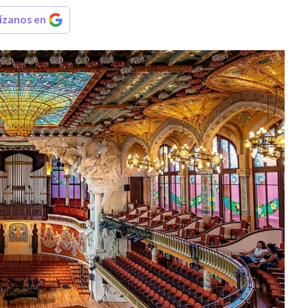
rízanos en