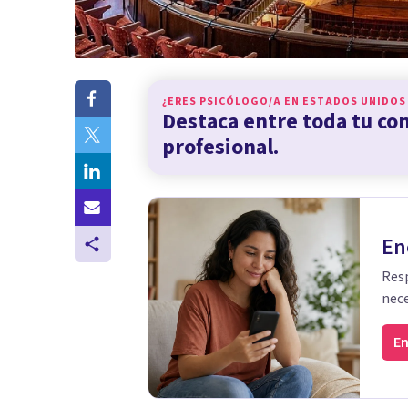
¿ERES PSICÓLOGO/A EN
ESTADOS UNIDOS
Destaca entre toda tu c
profesional.
En
Resp
nece
En