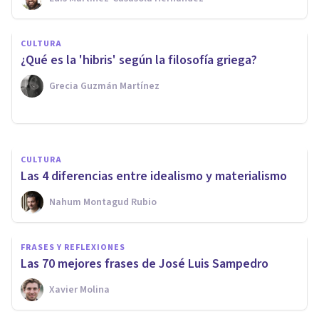
CULTURA
CULTURA
Los 35 personajes históricos
¿Qué es la 'hibris' según la filosofía griega?
más importantes
Grecia Guzmán Martínez
Izzat Haykal
CULTURA
Las 4 diferencias entre idealismo y materialismo
Nahum Montagud Rubio
FRASES Y REFLEXIONES
Las 70 mejores frases de José Luis Sampedro
Xavier Molina