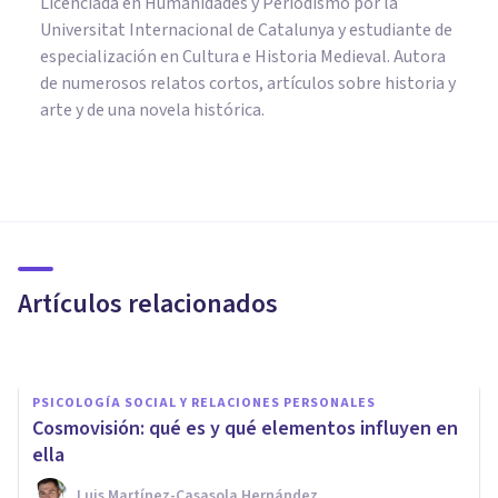
Licenciada en Humanidades y Periodismo por la
Universitat Internacional de Catalunya y estudiante de
especialización en Cultura e Historia Medieval. Autora
de numerosos relatos cortos, artículos sobre historia y
arte y de una novela histórica.
PSICOLOGÍA
Las 9 diferencias entre ética y
moral
Artículos relacionados
Arturo Torres
PSICOLOGÍA SOCIAL Y RELACIONES PERSONALES
Cosmovisión: qué es y qué elementos influyen en
ella
Luis Martínez-Casasola Hernández