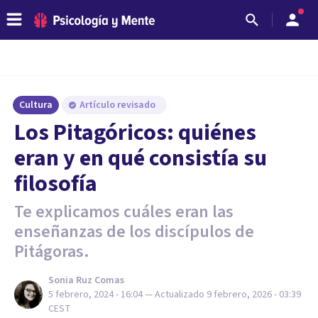
Cultura
Artículo revisado
Los Pitagóricos: quiénes
eran y en qué consistía su
filosofía
Te explicamos cuáles eran las
enseñanzas de los discípulos de
Pitágoras.
Sonia Ruz Comas
5 febrero, 2024 - 16:04
— Actualizado
9 febrero, 2026 - 03:39
CEST