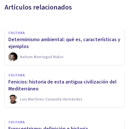
Artículos relacionados
Nahum Montagud Rubio
CULTURA
Determinismo ambiental: qué es, características y
ejemplos
Nahum Montagud Rubio
CULTURA
CULTURA
¿Qué es la Politología y qué
Fenicios: historia de esta antigua civilización del
estudia?
Mediterráneo
Luis Martínez-Casasola Hernández
Izzat Haykal
CULTURA
Eurocentrismo: definición e historia