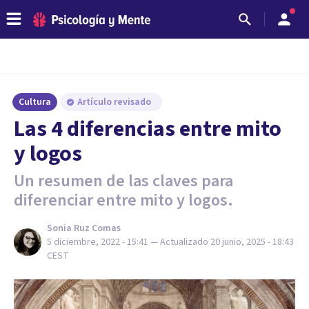
Cultura
Artículo revisado
Las 4 diferencias entre mito
y logos
Un resumen de las claves para
diferenciar entre mito y logos.
Sonia Ruz Comas
5 diciembre, 2022 - 15:41
— Actualizado
20 junio, 2025 - 18:43
CEST