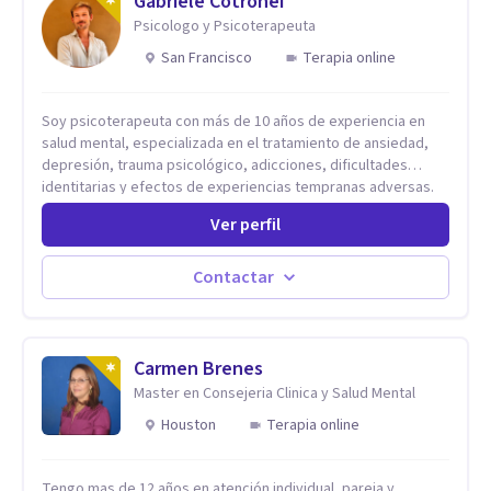
Gabriele Cotronei
Psicologo y Psicoterapeuta
San Francisco
Terapia online
Soy psicoterapeuta con más de 10 años de experiencia en
salud mental, especializada en el tratamiento de ansiedad,
depresión, trauma psicológico, adicciones, dificultades
identitarias y efectos de experiencias tempranas adversas.
Ofrezco un espacio terapéutico seguro, confidencial y
Ver perfil
profundamente humano, donde el dolor emocional puede
transformarse en autoconocimiento, regulación emocional y
bienestar. Trabajo desde un enfoque integrativo que combina
Contactar
psicoanálisis, terapia somática y de trauma, psicología
corporal, Mentalization Based Therapy (MBT), hipnoterapia y
respiración neurodinámica, integrando actualmente la
Psicología Analítica Junguiana. Mi abordaje también incorpora
Carmen Brenes
perspectivas interculturales, ecopsicología y el trabajo
Master en Consejeria Clinica y Salud Mental
simbólico con el inconsciente, entendiendo que cada
Houston
Terapia online
proceso terapéutico es único y requiere una mirada
personalizada.
Tengo mas de 12 años en atención individual, pareja y