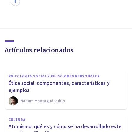
CULTURA
El argumento ontológico de la
existencia de Dios
Artículos relacionados
Grecia Guzmán Martínez
PSICOLOGÍA SOCIAL Y RELACIONES PERSONALES
Ética social: componentes, características y
ejemplos
Nahum Montagud Rubio
PSICOLOGÍA SOCIAL Y RELACIONES PERSONALES
CULTURA
Cosmovisión: qué es y qué
Atomismo: qué es y cómo se ha desarrollado este