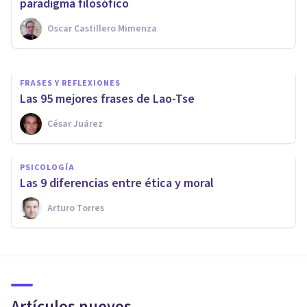
elementos influyen en ella
paradigma filosófico
Oscar Castillero Mimenza
Luis Martínez-Casasola Hernández
FRASES Y REFLEXIONES
Las 95 mejores frases de Lao-Tse
César Juárez
PSICOLOGÍA
Las 9 diferencias entre ética y moral
Arturo Torres
Artículos nuevos