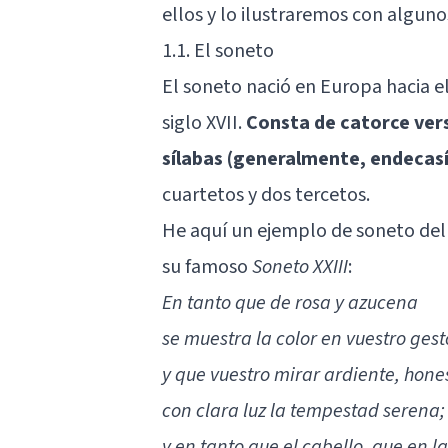
ellos y lo ilustraremos con algun
1.1. El soneto
El soneto nació en Europa hacia el
siglo XVII.
Consta de catorce vers
sílabas (generalmente, endecas
cuartetos y dos tercetos.
He aquí un ejemplo de soneto del 
su famoso
Soneto XXIII
:
En tanto que de rosa y azucena
se muestra la color en vuestro gest
y que vuestro mirar ardiente, hone
con clara luz la tempestad serena;
y en tanto que el cabello, que en l