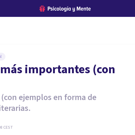
l
a más importantes (con
a (con ejemplos en forma de
terarias.
08
CEST