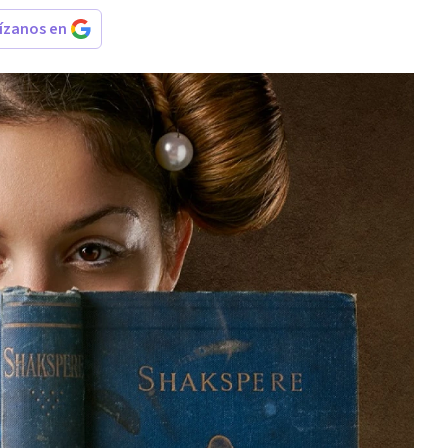
rízanos en