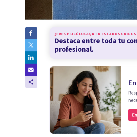
¿ERES PSICÓLOGO/A EN
ESTADOS UNIDOS
Destaca entre toda tu c
profesional.
En
Resp
nece
En