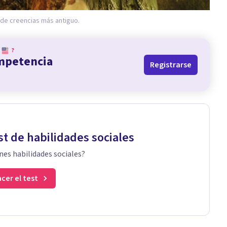
 de creencias más antiguo.
?
ompetencia
Registrarse
st de habilidades sociales
nes habilidades sociales?
cer el test