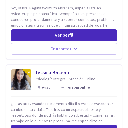
Soy la Dra. Regina Wolmuth Abraham, especialista en
psicoterapia psicoanalítica. Acompaño a las personas a
conocerse profundamente y a superar conflictos, problemas
emocionales y traumas que limitan su calidad de vida. He
trabajado en reconocidas instituciones como el Hospital
Ver perfil
Psiquiátrico San Rafael, Instituto Psiquiátrico MENDAO, San
Bernardino, Hospital Psiquiátrico Infantil y el Centro de
Integración Juvenil. Además, tuve el privilegio de colaborar
Contactar
en comunidades como Olivar del Conde y Xochimilco, lo que
me permitió conocer diversas realidades y necesidades.
Jessica Briseño
Psicología Integral -Atención Online
Austin
Terapia online
¿Estas atravesando un momento difícil o estas deseando un
cambio en tu vida?... Te ofrezco un espacio abierto y
respetuoso donde podrás hablar con libertad y comenzar a
trabajar en lo que hoy te preocupa. Me especializo en
Trastornos de Ansiedad y a lo largo de mi experiencia