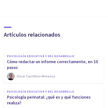
PSICOLOGÍA EDUCATIVA Y DEL DESARROLLO
Las 5 diferencias entre un
psicólogo y un psicopedagogo
Artículos relacionados
Adrián Triglia
PSICOLOGÍA EDUCATIVA Y DEL DESARROLLO
Cómo redactar un informe correctamente, en 10
pasos
Oscar Castillero Mimenza
PSICOLOGÍA EDUCATIVA Y DEL DESARROLLO
PSICOLOGÍA EDUCATIVA Y DEL DESARROLLO
​Los 10 mejores Másters en
Psicología perinatal: ¿qué es y qué funciones
Educación
realiza?