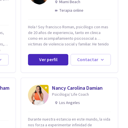
Miami Beach
Terapia online
Hola ! Soy francisco Roman, psicólogo con mas
de 20 años de experiencia, tanto en clinica
como en acompañamiento psicosocial a
es,
victimas de violencia social y familiar. He tenido
s
la oportunidad de trabajar con niños adultos y
demás
familias en todos los espacios y esto me ha
Ver perfil
Contactar
dado un una variedad de aprendizajes que
ahora pongo a tu disposicion. En la actualidad
,
puedo atenderte de manera presencial y/o
virtual, de lunes a sabado. el costo de cada
sesión lo acordamos en el primer contacto
aham
Nancy Carolina Damian
Psicóloga/ Life Coach
Los Angeles
Durante nuestra estancia en este mundo, la vida
nos forza a experimentar infinidad de