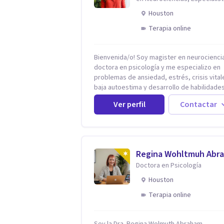
ansiedad y mindfulness
Houston
Terapia online
Bienvenida/o! Soy magister en neurociencias,
doctora en psicología y me especializo en
problemas de ansiedad, estrés, crisis vital
baja autoestima y desarrollo de habilidade
para el bienestar emocional (acompaño a
Ver perfil
Contactar
problemáticas como la desregulación
emocional, tendencias perfeccionistas,
liderazgo, problemas de sueño, depresión
entre otras).
Regina Wohltmuh Abr
Doctora en Psicología
Houston
Terapia online
Soy la Dra. Regina Wolmuth Abraham,