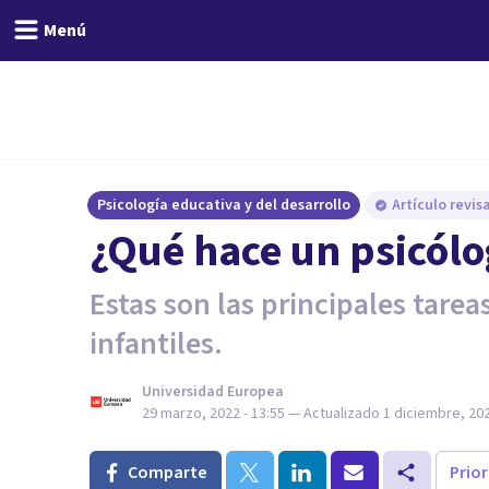
Menú
Psicología educativa y del desarrollo
Artículo revi
¿Qué hace un psicólo
Estas son las principales tarea
infantiles.
Universidad Europea
29 marzo, 2022 - 13:55
— Actualizado
1 diciembre, 202
Comparte
Prio