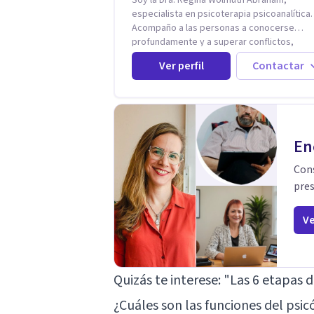
especialista en psicoterapia psicoanalítica.
Acompaño a las personas a conocerse
profundamente y a superar conflictos,
problemas emocionales y traumas que limi
Ver perfil
Contactar
su calidad de vida. He trabajado en recono
instituciones como el Hospital Psiquiátrico
Rafael, Instituto Psiquiátrico MENDAO, San
Bernardino, Hospital Psiquiátrico Infantil y e
Centro de Integración Juvenil. Además, tuv
privilegio de colaborar en comunidades c
En
Olivar del Conde y Xochimilco, lo que me
permitió conocer diversas realidades y
Cons
necesidades.
pres
Ve
Quizás te interese:
"Las 6 etapas de
¿Cuáles son las funciones del psic