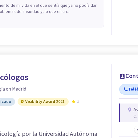
to de mi vida en el que sentía que ya no podía dar
blemas de ansiedad y, lo que en un...
icólogos
Cont
gía en Madrid
Telé
ficado
Visibility Award 2021
5
Av
C.
sicología por la Universidad Autónoma