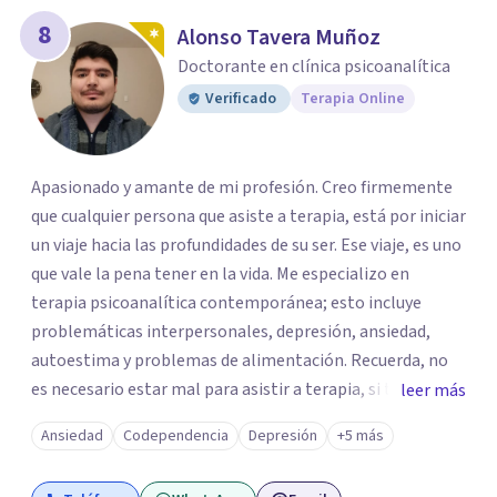
8
Alonso Tavera Muñoz
Doctorante en clínica psicoanalítica
Verificado
Terapia Online
Apasionado y amante de mi profesión. Creo firmemente
que cualquier persona que asiste a terapia, está por iniciar
un viaje hacia las profundidades de su ser. Ese viaje, es uno
que vale la pena tener en la vida. Me especializo en
terapia psicoanalítica contemporánea; esto incluye
problemáticas interpersonales, depresión, ansiedad,
autoestima y problemas de alimentación. Recuerda, no
es necesario estar mal para asistir a terapia, si tienes una
leer más
duda sobre tu vida o sobre como te sientes, basta para
Ansiedad
Codependencia
Depresión
+5 más
empezar un viaje invaluable. ¡No dudes en contactarme
para agendar tu primera cita, con gusto te acompañaré