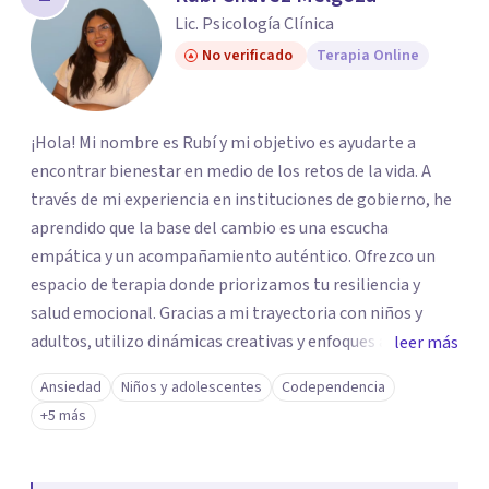
Lic. Psicología Clínica
No verificado
Terapia Online
¡Hola! Mi nombre es Rubí y mi objetivo es ayudarte a
encontrar bienestar en medio de los retos de la vida. A
través de mi experiencia en instituciones de gobierno, he
aprendido que la base del cambio es una escucha
empática y un acompañamiento auténtico. ​Ofrezco un
espacio de terapia donde priorizamos tu resiliencia y
salud emocional. Gracias a mi trayectoria con niños y
adultos, utilizo dinámicas creativas y enfoques adaptados
leer más
a tus necesidades específicas. Estoy aquí para escucharte
Ansiedad
Niños y adolescentes
Codependencia
y brindarte las herramientas necesarias para fortalecer
+5 más
tu paz mental.