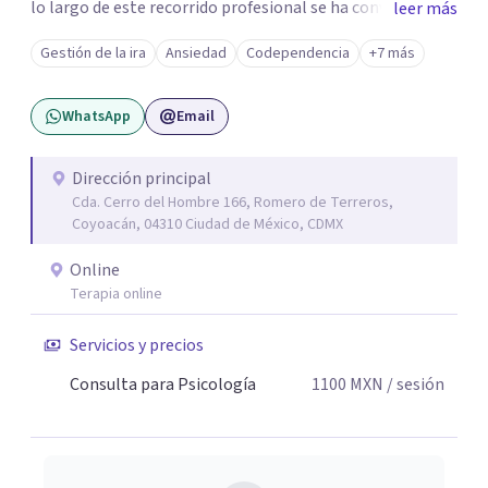
lo largo de este recorrido profesional se ha convertido en
leer más
una forma de vida congruente y satisfactoria en mi, por la
Gestión de la ira
Ansiedad
Codependencia
+7 más
certeza de quien soy y de mis objetivos, que me han dado
el mando de mi existencia y este es mi objetivo para mis
WhatsApp
Email
pacientes en un ambiente de compresión y
descubrimientos de si mismos.
Dirección principal
Cda. Cerro del Hombre 166, Romero de Terreros,
Coyoacán, 04310 Ciudad de México, CDMX
Online
Terapia online
Servicios y precios
Consulta para Psicología
1100
MXN
/ sesión