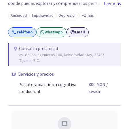
donde puedas explorar y comprender los pensamientos,
leer más
emociones y comportamientos que puedan estar
Ansiedad
Impulsividad
Depresión
+2 más
afectando tu bienestar. Se que no es fácil llegar con
alguien que no conoces y contarle tus problemas o las
Teléfono
WhatsApp
Email
cosas que consideras íntimas, es entendible y
completamente válido, sin embargo, si tomas la decisión
de dar el paso e iniciar un proceso, no te arrepentirás, la
Consulta presencial
Av. de los Ingenieros 100, Universidadotay, 22427
psicoterapia es una herramienta que puede brindarnos
Tijuana, B.C.
alternativas para afrontar de mejor modo lo que venga.
Servicios y precios
Psicoterapia clínica cognitiva
800
MXN
/
conductual
sesión