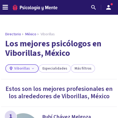
Directorio
México
Viborillas
ENCONTRAR MI TERAPEUTA
¿Necesitas ayuda para encontrar el
Los mejores psicólogos en
psicólogo adecuado?
Viborillas, México
Responde a unas breves preguntas y te ofreceremos
los profesionales que más se ajustan a tus
necesidades.
Viborillas
Especialidades
Más filtros
Responder cuestionario
Estos son los mejores profesionales en
los alrededores de
Viborillas
,
México
1
Rubí Chávez Melgoza