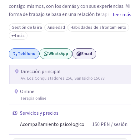
consigo mismos, con los demás y con sus experiencias. Mi
forma de trabajo se basa en una relación terapéutica
leer más
cercana, genuina y respetuosa, donde puedas expresarte
Gestión de la ira
Ansiedad
Habilidades de afrontamiento
con libertad, sin juicios y a tu propio ritmo.
+4 más
Teléfono
WhatsApp
Email
Dirección principal
Av. Los Conquistadores 256, San Isidro 15073
Online
Terapia online
Servicios y precios
Acompañamiento psicologico
150
PEN
/ sesión