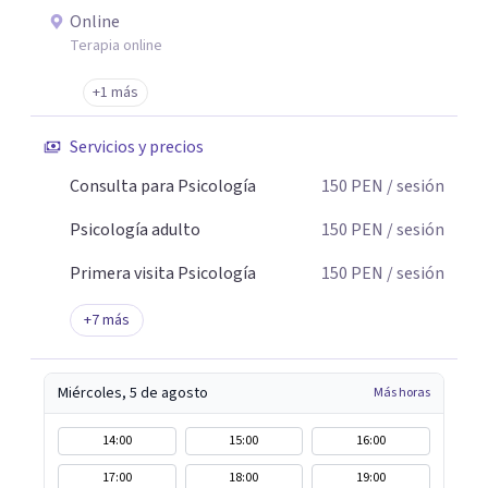
Informes Psicológicos Terapia Emocional para Niños
Online
Terapia de Pareja Terapia Psicológica Adultos –
Terapia online
Adolescentes Terapia Cognitivo Conductual Psicoterapia
Entrenamiento para Padres Orientación Vocacional
+1 más
Psicoterapia Gestalt Terapia Familiar Psicoterapia para
Servicios y precios
adolescentes Terapia para adultos Terapia de Aceptación
y Compromiso Activación Conductual Mindfulness Visita
Consulta para Psicología
150
PEN
/ sesión
nuestra página web: consultorioliria.com
Psicología adulto
150
PEN
/ sesión
Primera visita Psicología
150
PEN
/ sesión
+
7
más
Miércoles, 5 de agosto
Más horas
14:00
15:00
16:00
17:00
18:00
19:00