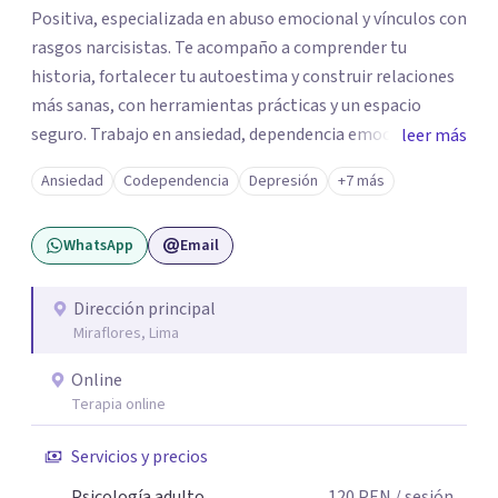
Positiva, especializada en abuso emocional y vínculos con
rasgos narcisistas. Te acompaño a comprender tu
historia, fortalecer tu autoestima y construir relaciones
más sanas, con herramientas prácticas y un espacio
seguro. Trabajo en ansiedad, dependencia emocional,
leer más
autoestima, límites y recuperación emocional. Agenda tu
Ansiedad
Codependencia
Depresión
+7 más
primera sesión y empieza a priorizarte.
WhatsApp
Email
Dirección principal
Miraflores, Lima
Online
Terapia online
Servicios y precios
Psicología adulto
120
PEN
/ sesión