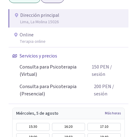
acompañarte en tu camino hacia el bienestar. Deseosa de
conocer tu historia y apoyarte en el proceso de cambio.
Dirección principal
Lima, La Molina 15026
Online
Terapia online
Servicios y precios
Consulta para Psicoterapia
150
PEN
/
(Virtual)
sesión
Consulta para Psicoterapia
200
PEN
/
(Presencial)
sesión
Miércoles, 5 de agosto
Más horas
15:30
16:20
17:10