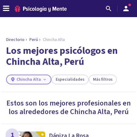
Directorio
Perú
Chincha Alta
Los mejores psicólogos en
Chincha Alta, Perú
Chincha Alta
Especialidades
Más filtros
Estos son los mejores profesionales en
los alrededores de
Chincha Alta
,
Perú
ENCONTRAR MI TERAPEUTA
¿Necesitas ayuda para encontrar el
psicólogo adecuado?
Responde a unas breves preguntas y te ofreceremos
1
Dániza La Rosa