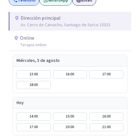
Teléfono
WhatsApp
Email
transformación es posible. Si estás listo para priorizarte
y empezar un camino profundo, real y sostenible hacia tu
bienestar, será un honor acompañarte. Agenda tu
Dirección principal
Av. Cerro de Camacho, Santiago de Surco 15023
primera sesión y empecemos juntos este viaje.
Online
Terapia online
Miércoles, 5 de agosto
13:00
16:00
17:00
18:00
Hoy
14:00
15:00
16:00
17:00
20:00
21:00