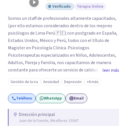
Verificado
Terapia Online
Somos un staff de profesionales altamente capacitados,
(por ello estamos considerados dentro de los mejores
psicólogos de Lima Perú 🇵🇪) con postgrado en España,
Estados Unidos, México y Perú, todos con el título de
Magister en Psicología Clínica. Psicologos
Psicoterapeutas especializados en Niños, Adolescentes,
Adultos, Pareja y Familia, nos capacitamos de manera
constante para ofrecerte un servicio de calidad, todo el
leer más
equipo se esfuerza mucho por brindarte el apoyo que
Gestión de la ira
Ansiedad
Depresión
+6 más
tanto necesitas, acompañarte desde el lado humano y
con técnicas/herramientas psicoterapéuticas Contamos
Teléfono
WhatsApp
Email
con 9 sedes en Lima Perú 🇵🇪: San Borja, Surco,
Miraflores, San Isidro, Jesús Maria, Pueblo Libre, San
Miguel, Magdalena, Los Olivos. Los servicios que
Dirección principal
Juan de la Fuente, Miraflores 15047
brindamos son: Evaluación - Diagnóstico - Intervención