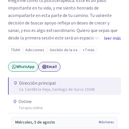
elegirme como tu psicoterapeuta. Este es un paso
importante en tu vida, y me siento honrado de
acompañarte en esta parte de tu camino. Tu valiente
decisión de buscar apoyo refleja un deseo de crecer y
sanar, y eso es algo extraordinario. Quiero que sepas que
desde la primera sesión este será un espacio seguro
leer más
donde podrás expresar lo que sientes y piensas sin juicio.
TDAH
Adicciones
Gestión de la ira
+7 más
Sabes que cada persona es única y va a su propio ritmo,
como tal valoraré tu tiempo, espacio y decisión de
WhatsApp
Email
compartir tu historia conmigo. Estaré aquí para
escucharte.
Dirección principal
Ca. Castilla la Vieja, Santiago de Surco 15048
Online
Terapia online
Miércoles, 5 de agosto
Más horas