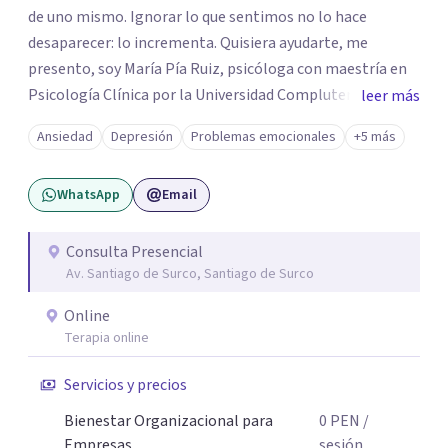
de uno mismo. Ignorar lo que sentimos no lo hace
desaparecer: lo incrementa. Quisiera ayudarte, me
presento, soy María Pía Ruiz, psicóloga con maestría en
Psicología Clínica por la Universidad Complutense de
leer más
Madrid formación en Terapia de Aceptación y
Ansiedad
Depresión
Problemas emocionales
+5 más
Compromiso, mindfulness y psicología contextual.
Cuento con más de 5 años de experiencia atendiendo a
WhatsApp
Email
niños, adolescentes y adultos de forma presencial y
online. Mi objetivo es ayudarte a construir una vida con
sentido, incluso en medio de las dificultades. En lugar de
Consulta Presencial
Av. Santiago de Surco, Santiago de Surco
luchar contra tus pensamientos o emociones, te guiaré a
relacionarte con ellos de una manera diferente, liberando
Online
espacio para lo que de verdad importa. El cambio
Terapia online
empieza cuando das el primer paso. Aquí tienes un
espacio seguro para hacerlo.
Servicios y precios
Bienestar Organizacional para
0
PEN
/
Empresas
sesión