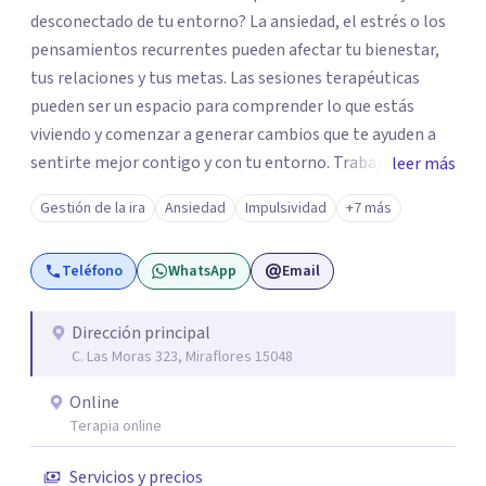
desconectado de tu entorno? La ansiedad, el estrés o los
pensamientos recurrentes pueden afectar tu bienestar,
tus relaciones y tus metas. Las sesiones terapéuticas
pueden ser un espacio para comprender lo que estás
viviendo y comenzar a generar cambios que te ayuden a
sentirte mejor contigo y con tu entorno. Trabajo desde
leer más
un enfoque integrador con técnicas Cognitivo-
Gestión de la ira
Ansiedad
Impulsividad
+7 más
Conductuales, Arteterapia Gestalt y Terapia de Familia y
Pareja, adaptando cada proceso a tus necesidades.
Teléfono
WhatsApp
Email
Acompaño a adultos que atraviesan ansiedad, depresión,
estrés, dificultades emocionales o relacionales, falta de
motivación y otras situaciones que interfieren en su vida
Dirección principal
C. Las Moras 323, Miraflores 15048
personal, familiar, laboral o social. Si deseas iniciar este
proceso, estaré gustosa de acompañarte.
Online
Terapia online
Servicios y precios