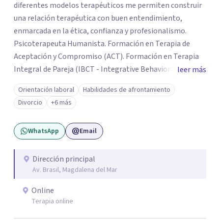
diferentes modelos terapéuticos me permiten construir
una relación terapéutica con buen entendimiento,
enmarcada en la ética, confianza y profesionalismo.
Psicoterapeuta Humanista. Formación en Terapia de
Aceptación y Compromiso (ACT). Formación en Terapia
Integral de Pareja (IBCT - Integrative Behavioral Couple
leer más
Therapy). Formación en Terapia de esquemas por CETEP.
Orientación laboral
Habilidades de afrontamiento
Formación en Entrenamiento en Habilidades. Formación
Divorcio
+6 más
en Análisis de la conducta. Formación en Terapia
Dialéctica Conductual - DBT. Formación en Terapia de
WhatsApp
Email
Familia y Pareja.
Dirección principal
Av. Brasil, Magdalena del Mar
Online
Terapia online