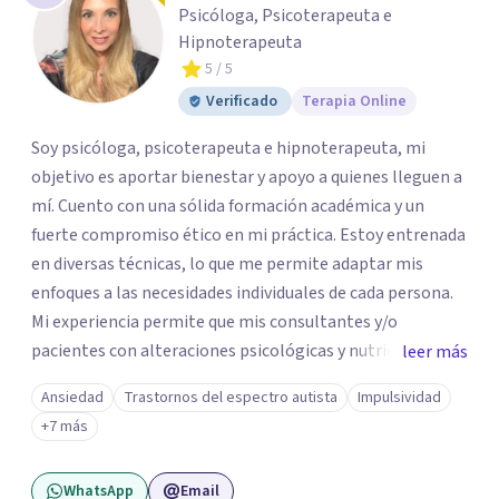
Psicóloga, Psicoterapeuta e
Hipnoterapeuta
5
/ 5
Verificado
Terapia Online
Soy psicóloga, psicoterapeuta e hipnoterapeuta, mi
objetivo es aportar bienestar y apoyo a quienes lleguen a
mí. Cuento con una sólida formación académica y un
fuerte compromiso ético en mi práctica. Estoy entrenada
en diversas técnicas, lo que me permite adaptar mis
enfoques a las necesidades individuales de cada persona.
Mi experiencia permite que mis consultantes y/o
pacientes con alteraciones psicológicas y nutricionales
leer más
regresen al equilibrio emocional y físico deseado. Me
Ansiedad
Trastornos del espectro autista
Impulsividad
considero empática y me esfuerzo por establecer
+7 más
relaciones terapéuticas efectivas, facilitando un espacio
seguro y acogedor para explorar los obstáculos que se
WhatsApp
Email
presenten y alcanzar las metas. Estoy aquí para