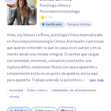
los profesionales que más se ajustan a tus
Psicóloga clínica y
necesidades.
Psiconeuroinmunologa
Responder cuestionario
5
/ 5
Verificado
Terapia Online
Hola, soy Dániza La Rosa, psicóloga clínica especializada
en Psiconeuroinmunología Clínica. Acompaño a personas
que quieren entender lo que les pasa en el cuerpo y en la
mente desde una mirada integral. Si sientes que cargas
con ansiedad, insomnio, cansancio constante, una
ruptura difícil, malestares físicos sin causa aparente o
simplemente estás en un punto de quiebre, estoy aquí
para ayudarte. Trabajo uniendo la psicoterapia con el
leer más
conocimiento del sistema inmune, hormonal y nervioso,
Ansiedad
Dolor crónico
Habilidades de afrontamiento
para ir más allá del síntoma y descubrir qué hay detrás.
+6 más
Mis sesiones son un espacio seguro, empático y sin
juicios, donde tu historia tiene un lugar y tu