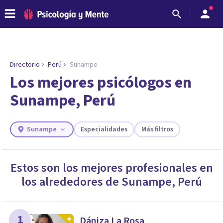
Directorio
Perú
Sunampe
Los mejores psicólogos en
Sunampe, Perú
Sunampe
Especialidades
Más filtros
Estos son los mejores profesionales en
los alrededores de
Sunampe
,
Perú
ENCONTRAR MI TERAPEUTA
¿Necesitas ayuda para encontrar el
psicólogo adecuado?
Responde a unas breves preguntas y te ofreceremos
1
Dániza La Rosa