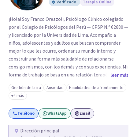
Verificado
Terapia Online
¡Hola! Soy Franco Orezzoli, Psicólogo Clínico colegiado
por el Colegio de Psicólogos del Perú — CPSP N.º 62680 —
y licenciado por la Universidad de Lima. Acompaño a
niños, adolescentes y adultos que buscan comprender
mejor lo que les ocurre, ordenar su mundo interno y
construir una forma más saludable de relacionarse
consigo mismos, con los demás y con sus experiencias. Mi
forma de trabajo se basa en una relación terapéutica
leer más
cercana, genuina y respetuosa, donde puedas expresarte
Gestión de la ira
Ansiedad
Habilidades de afrontamiento
con libertad, sin juicios y a tu propio ritmo.
+4 más
Teléfono
WhatsApp
Email
Dirección principal