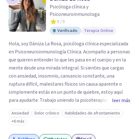
los profesionales que más se ajustan a tus
Psicóloga clínica y
necesidades.
Psiconeuroinmunologa
Responder cuestionario
5
/ 5
Verificado
Terapia Online
Hola, soy Dániza La Rosa, psicóloga clínica especializada
en Psiconeuroinmunología Clínica. Acompaño a personas
que quieren entender lo que les pasa en el cuerpo y en la
mente desde una mirada integral. Si sientes que cargas
con ansiedad, insomnio, cansancio constante, una
ruptura difícil, malestares físicos sin causa aparente o
simplemente estás en un punto de quiebre, estoy aquí
para ayudarte. Trabajo uniendo la psicoterapia con el
leer más
conocimiento del sistema inmune, hormonal y nervioso,
Ansiedad
Dolor crónico
Habilidades de afrontamiento
para ir más allá del síntoma y descubrir qué hay detrás.
+6 más
Mis sesiones son un espacio seguro, empático y sin
juicios, donde tu historia tiene un lugar y tu