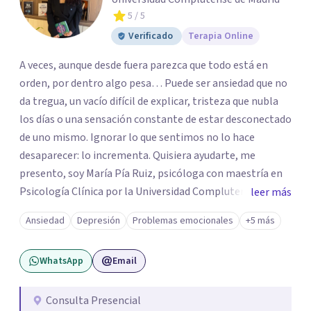
5
/ 5
Verificado
Terapia Online
A veces, aunque desde fuera parezca que todo está en
orden, por dentro algo pesa… Puede ser ansiedad que no
da tregua, un vacío difícil de explicar, tristeza que nubla
los días o una sensación constante de estar desconectado
de uno mismo. Ignorar lo que sentimos no lo hace
desaparecer: lo incrementa. Quisiera ayudarte, me
presento, soy María Pía Ruiz, psicóloga con maestría en
Psicología Clínica por la Universidad Complutense de
leer más
Madrid formación en Terapia de Aceptación y
Ansiedad
Depresión
Problemas emocionales
+5 más
Compromiso, mindfulness y psicología contextual.
Cuento con más de 5 años de experiencia atendiendo a
WhatsApp
Email
niños, adolescentes y adultos de forma presencial y
online. Mi objetivo es ayudarte a construir una vida con
sentido, incluso en medio de las dificultades. En lugar de
Consulta Presencial