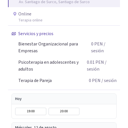
Av. Santiago de Surco, Santiago de Surco
luchar contra tus pensamientos o emociones, te guiaré a
relacionarte con ellos de una manera diferente, liberando
Online
espacio para lo que de verdad importa. El cambio
Terapia online
empieza cuando das el primer paso. Aquí tienes un
espacio seguro para hacerlo.
Servicios y precios
Bienestar Organizacional para
0
PEN
/
Empresas
sesión
Psicoterapia en adolescentes y
0.01
PEN
/
adultos
sesión
Terapia de Pareja
0
PEN
/ sesión
Hoy
19:00
20:00
Miércoles, 12 de agosto