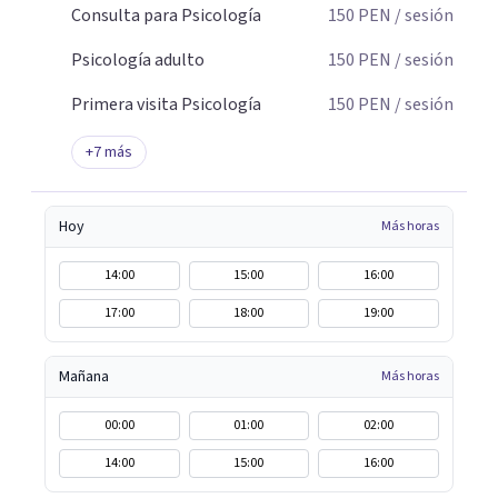
y Compromiso Activación Conductual Mindfulness Visita
Consulta para Psicología
150
PEN
/ sesión
nuestra página web: consultorioliria.com
Psicología adulto
150
PEN
/ sesión
Primera visita Psicología
150
PEN
/ sesión
+
7
más
Hoy
Más horas
14:00
15:00
16:00
17:00
18:00
19:00
Mañana
Más horas
00:00
01:00
02:00
14:00
15:00
16:00