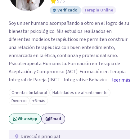
5
/ 5
Verificado
Terapia Online
Soy un ser humano acompañando a otro en el logro de su
bienestar psicológico. Mis estudios realizados en
diferentes modelos terapéuticos me permiten construir
una relación terapéutica con buen entendimiento,
enmarcada en la ética, confianza y profesionalismo.
Psicoterapeuta Humanista. Formación en Terapia de
Aceptación y Compromiso (ACT). Formación en Terapia
Integral de Pareja (IBCT - Integrative Behavioral Couple
leer más
Therapy). Formación en Terapia de esquemas por CETEP.
Orientación laboral
Habilidades de afrontamiento
Formación en Entrenamiento en Habilidades. Formación
Divorcio
+6 más
en Análisis de la conducta. Formación en Terapia
Dialéctica Conductual - DBT. Formación en Terapia de
WhatsApp
Email
Familia y Pareja.
Dirección principal