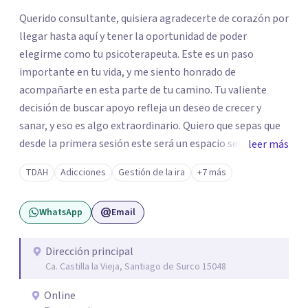
Querido consultante, quisiera agradecerte de corazón por
llegar hasta aquí y tener la oportunidad de poder
elegirme como tu psicoterapeuta. Este es un paso
importante en tu vida, y me siento honrado de
acompañarte en esta parte de tu camino. Tu valiente
decisión de buscar apoyo refleja un deseo de crecer y
sanar, y eso es algo extraordinario. Quiero que sepas que
desde la primera sesión este será un espacio seguro
leer más
donde podrás expresar lo que sientes y piensas sin juicio.
TDAH
Adicciones
Gestión de la ira
+7 más
Sabes que cada persona es única y va a su propio ritmo,
como tal valoraré tu tiempo, espacio y decisión de
WhatsApp
Email
compartir tu historia conmigo. Estaré aquí para
escucharte.
Dirección principal
Ca. Castilla la Vieja, Santiago de Surco 15048
Online