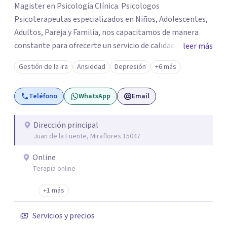
Magister en Psicología Clínica. Psicologos
Psicoterapeutas especializados en Niños, Adolescentes,
Adultos, Pareja y Familia, nos capacitamos de manera
constante para ofrecerte un servicio de calidad, todo el
leer más
equipo se esfuerza mucho por brindarte el apoyo que
Gestión de la ira
Ansiedad
Depresión
+6 más
tanto necesitas, acompañarte desde el lado humano y
con técnicas/herramientas psicoterapéuticas Contamos
Teléfono
WhatsApp
Email
con 9 sedes en Lima Perú 🇵🇪: San Borja, Surco,
Miraflores, San Isidro, Jesús Maria, Pueblo Libre, San
Miguel, Magdalena, Los Olivos. Los servicios que
Dirección principal
Juan de la Fuente, Miraflores 15047
brindamos son: Evaluación - Diagnóstico - Intervención
Informes Psicológicos Terapia Emocional para Niños
Online
Terapia de Pareja Terapia Psicológica Adultos –
Terapia online
Adolescentes Terapia Cognitivo Conductual Psicoterapia
Entrenamiento para Padres Orientación Vocacional
+1 más
Psicoterapia Gestalt Terapia Familiar Psicoterapia para
Servicios y precios
adolescentes Terapia para adultos Terapia de Aceptación