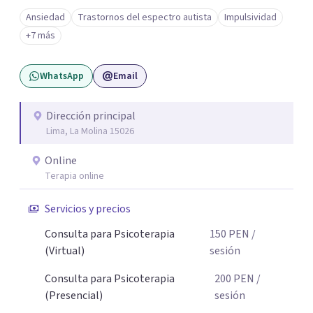
regresen al equilibrio emocional y físico deseado. Me
Ansiedad
Trastornos del espectro autista
Impulsividad
considero empática y me esfuerzo por establecer
+7 más
relaciones terapéuticas efectivas, facilitando un espacio
seguro y acogedor para explorar los obstáculos que se
WhatsApp
Email
presenten y alcanzar las metas. Estoy aquí para
acompañarte en tu camino hacia el bienestar. Deseosa de
conocer tu historia y apoyarte en el proceso de cambio.
Dirección principal
Lima, La Molina 15026
Online
Terapia online
Servicios y precios
Consulta para Psicoterapia
150
PEN
/
(Virtual)
sesión
Consulta para Psicoterapia
200
PEN
/
(Presencial)
sesión