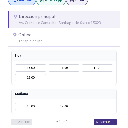
Teléfono
WhatsApp
Email
transformación es posible. Si estás listo para priorizarte
y empezar un camino profundo, real y sostenible hacia tu
bienestar, será un honor acompañarte. Agenda tu
Dirección principal
Av. Cerro de Camacho, Santiago de Surco 15023
primera sesión y empecemos juntos este viaje.
Online
Terapia online
Hoy
13:00
16:00
17:00
18:00
Mañana
16:00
17:00
Más días
Anterior
Siguiente