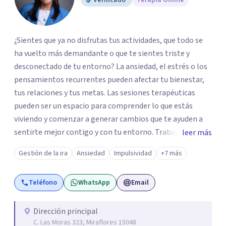
Verificado
Terapia Online
¿Sientes que ya no disfrutas tus actividades, que todo se
ha vuelto más demandante o que te sientes triste y
desconectado de tu entorno? La ansiedad, el estrés o los
pensamientos recurrentes pueden afectar tu bienestar,
tus relaciones y tus metas. Las sesiones terapéuticas
pueden ser un espacio para comprender lo que estás
viviendo y comenzar a generar cambios que te ayuden a
sentirte mejor contigo y con tu entorno. Trabajo desde
leer más
un enfoque integrador con técnicas Cognitivo-
Gestión de la ira
Ansiedad
Impulsividad
+7 más
Conductuales, Arteterapia Gestalt y Terapia de Familia y
Pareja, adaptando cada proceso a tus necesidades.
Teléfono
WhatsApp
Email
Acompaño a adultos que atraviesan ansiedad, depresión,
estrés, dificultades emocionales o relacionales, falta de
motivación y otras situaciones que interfieren en su vida
Dirección principal
C. Las Moras 323, Miraflores 15048
personal, familiar, laboral o social. Si deseas iniciar este