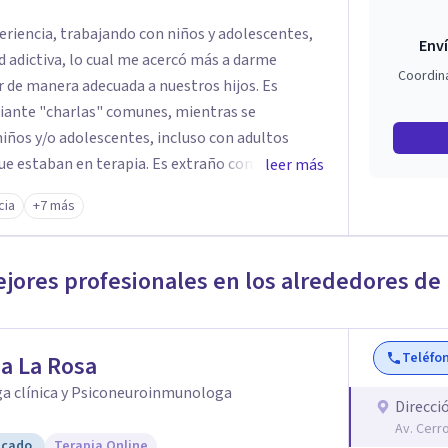
eriencia, trabajando con niños y adolescentes,
Enví
 adictiva, lo cual me acercó más a darme
Coordin
r de manera adecuada a nuestros hijos. Es
ediante "charlas" comunes, mientras se
iños y/o adolescentes, incluso con adultos
que estaban en terapia. Es extraño como
leer más
 terapia, y me pregunté ¿qué pasaría si no
cia
+7 más
ionaría? Pues si y ese es el trabajo que disfruto,
 que en el proceso terapeutico el paciente
ejores profesionales en los alrededores de
Teléfo
a La Rosa
ga clínica y Psiconeuroinmunologa
Direcci
Av. Cerr
icado
Terapia Online