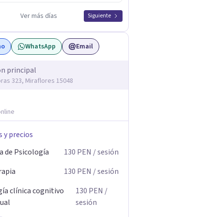
Ver más días
Siguiente
no
WhatsApp
Email
ón principal
oras 323, Miraflores 15048
nline
s y precios
a de Psicología
130
PEN
/ sesión
rapia
130
PEN
/ sesión
ía clínica cognitivo
130
PEN
/
ual
sesión