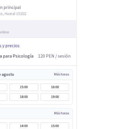
n principal
o, Huaral 15202
online
s y precios
a para Psicología
120
PEN
/ sesión
e agosto
Más horas
15:00
16:00
18:00
19:00
Más horas
14:00
15:00