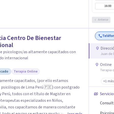
16:00
Anterior
Teléfo
ia Centro De Bienestar
ional
Direcci
de psicologos/as altamente capacitados con
Juan de 
do internacional
Online
Terapia o
icado
Terapia Online
tamente capacitados, (por ello estamos
+1 más
s psicólogos de Lima Perú 🇵🇪) con postgrado
 Perú, todos con el título de Magister en
Servicio
coterapeutas especializados en Niños,
Consult
milia, nos capacitamos de manera constante
Psicolo
ad, todo el equipo se esfuerza mucho por