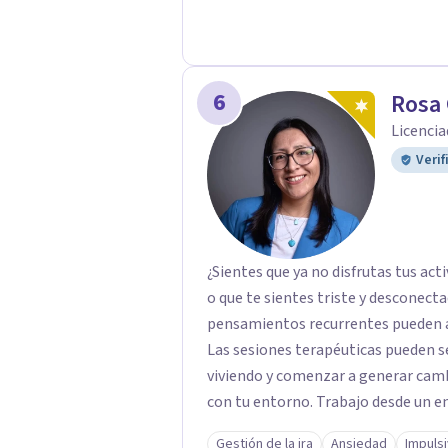
6
Rosa 
Licencia
Verif
¿Sientes que ya no disfrutas tus ac
o que te sientes triste y desconecta
pensamientos recurrentes pueden af
Las sesiones terapéuticas pueden s
viviendo y comenzar a generar camb
con tu entorno. Trabajo desde un enfoque integrador con técnicas Cognitivo-
Conductuales, Arteterapia Gestalt y
Gestión de la ira
Ansiedad
Impuls