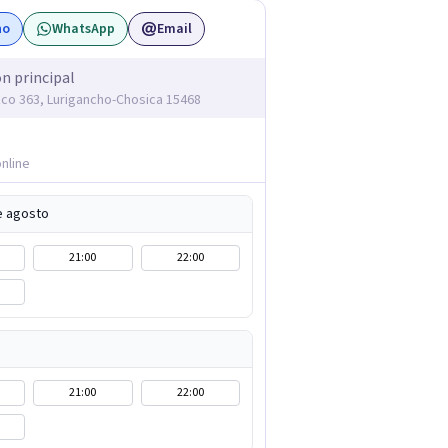
no
WhatsApp
Email
ón principal
uzco 363, Lurigancho-Chosica 15468
nline
e agosto
21:00
22:00
21:00
22:00