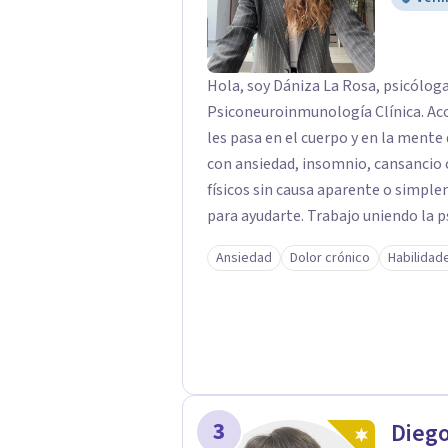
Hola, soy Dániza La Rosa, psicóloga
Psiconeuroinmunología Clínica. Ac
les pasa en el cuerpo y en la mente 
con ansiedad, insomnio, cansancio c
físicos sin causa aparente o simple
para ayudarte. Trabajo uniendo la 
inmune, hormonal y nervioso, para i
Ansiedad
Dolor crónico
Habilidad
detrás. Mis sesiones son un espacio 
tiene un lugar y tu transformación es
empezar un camino profundo, real y
acompañarte. Agenda tu primera se
3
Diego