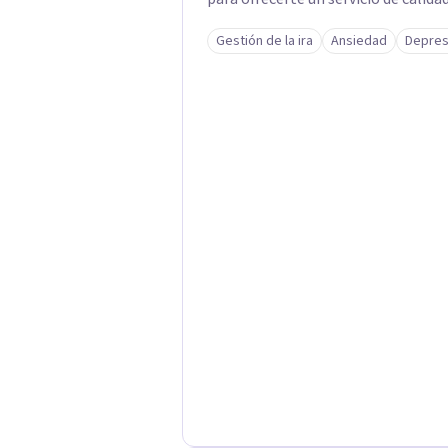
brindarte el apoyo que tanto nece
Gestión de la ira
Ansiedad
Depres
técnicas/herramientas psicoterapé
🇵🇪: San Borja, Surco, Miraflores, 
Magdalena, Los Olivos. Los servicio
Intervención Informes Psicológicos Terapia Emocional para Niños Terapia de
Pareja Terapia Psicológica Adultos
Psicoterapia Entrenamiento para P
Gestalt Terapia Familiar Psicotera
Terapia de Aceptación y Compromis
nuestra página web: consultoriolir