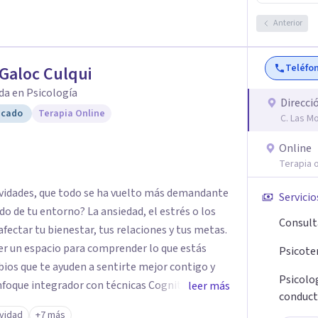
Anterior
Teléfo
Galoc Culqui
da en Psicología
Direcci
icado
Terapia Online
C. Las M
Online
Terapia o
tividades, que todo se ha vuelto más demandante
Servicio
do de tu entorno? La ansiedad, el estrés o los
Consult
ectar tu bienestar, tus relaciones y tus metas.
er un espacio para comprender lo que estás
Psicote
ios que te ayuden a sentirte mejor contigo y
Psicolog
leer más
conduct
 Terapia de Familia y Pareja, adaptando cada
ividad
+7 más