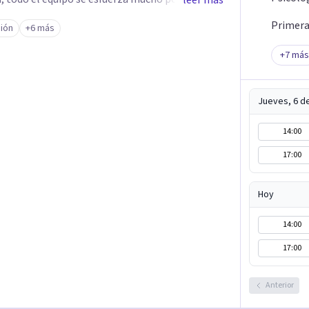
leer más
sitas, acompañarte desde el lado humano y con
Primera 
ión
+6 más
uticas Contamos con 9 sedes en Lima Perú
San Isidro, Jesús Maria, Pueblo Libre, San Miguel,
+
7
más
s que brindamos son: Evaluación - Diagnóstico -
Jueves, 6 d
 – Adolescentes Terapia Cognitivo Conductual
adres Orientación Vocacional Psicoterapia
14:00
pia para adolescentes Terapia para adultos
17:00
o Activación Conductual Mindfulness Visita
ia.com
Hoy
14:00
17:00
Anterior