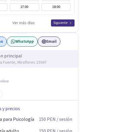
17:00
18:00
Ver más días
Siguiente
no
WhatsApp
Email
ón principal
la Fuente, Miraflores 15047
nline
s y precios
a para Psicología
150
PEN
/ sesión
gía adulto
150
PEN
/ sesión