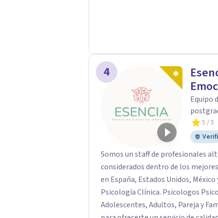
4
Esenc
Emoc
Equipo 
postgra
5
/ 5
Verif
Somos un staff de profesionales al
considerados dentro de los mejore
en España, Estados Unidos, México y
Psicología Clínica. Psicologos Psi
Adolescentes, Adultos, Pareja y Fa
para ofrecerte un servicio de calid