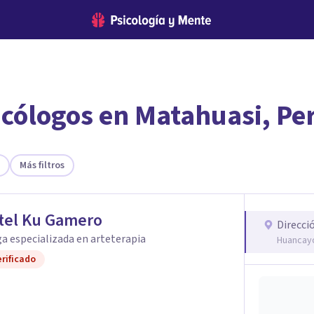
icólogos en Matahuasi, Pe
encontrar el psicólogo adecuado?
te ofreceremos los profesionales que más se ajustan a tus necesi
Más filtros
tel Ku Gamero
Direcci
a especializada en arteterapia
Huancayo
rificado