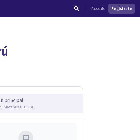
Accede
Regístrate
rú
dades.
ón principal
, Matahuasi 12136