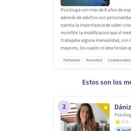
Psicóloga con más de 8 años de exp
además de adultos con personalidad
cuenta la importancia de saber cria
increíble la modificacion que ví m
trabajaba alguna manualidad, con n
mayores, los cuales ni idea tenían 
funciona nuestra psiquis frente a la
Alzheimer
Ansiedad
Codependen
supieran que están en terapia? ¿func
además de la increíble red de apoyo
adquiere.
Estos son los m
2
Dániz
Psicólo
5
/ 5
Verif