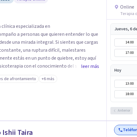
Online
Terapia o
 clínica especializada en
Jueves, 6 d
ompaño a personas que quieren entender lo que
desde una mirada integral. Si sientes que cargas
14:00
onstante, una ruptura difícil, malestares
17:00
mente estás en un punto de quiebre, estoy aquí
psicoterapia con el conocimiento del sistema
leer más
Hoy
r más allá del síntoma y descubrir qué hay
es de afrontamiento
+6 más
seguro, empático y sin juicios, donde tu historia
13:00
 posible. Si estás listo para priorizarte y
18:00
 sostenible hacia tu bienestar, será un honor
sión y empecemos juntos este viaje.
Anterior
Teléfo
 Ishii Taira