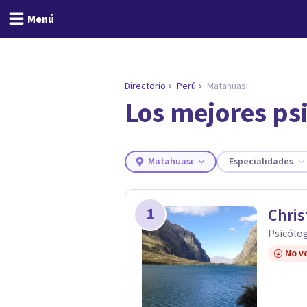
Menú
Directorio
Perú
Matahuasi
Los mejores ps
ENCONTRAR MI TERAPEUTA
¿Necesitas ayuda para 
Responde a unas breves preguntas y 
Responder cuestionario
Matahuasi
Especialidades
1
Chris
Psicólog
No ve