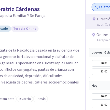
Teléfo
ratriz Cárdenas
apeuta Familiar Y De Pareja
Direcci
g, Jr. C
icado
Terapia Online
Online
Terapia o
iate de la Psicología basada en la evidencia y de
Jueves, 6 d
ra generar fortaleza emocional y disfrutar de
n general. Especialista en Psicoterapia Familiar
20:00
, conflictos conyugales, pautas de crianza con
23:00
nos de ansiedad, depresión, dificultades
en escuela de padres, talleres socioemocionales
Hoy
20:00
ontamiento
Divorcio
+7 más
23:00