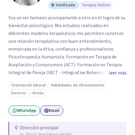
Verificado
Terapia Online
Soy un ser humano acompañando a otro en el logro de su
bienestar psicológico. Mis estudios realizados en
diferentes modelos terapéuticos me permiten construir
una relación terapéutica con buen entendimiento,
enmarcada en la ética, confianza y profesionalismo.
Psicoterapeuta Humanista. Formación en Terapia de
Aceptación y Compromiso (ACT). Formación en Terapia
Integral de Pareja (IBCT - Integrative Behavioral Couple
leer más
Therapy). Formación en Terapia de esquemas por CETEP.
Orientación laboral
Habilidades de afrontamiento
Formación en Entrenamiento en Habilidades. Formación
Divorcio
+6 más
en Análisis de la conducta. Formación en Terapia
Dialéctica Conductual - DBT. Formación en Terapia de
WhatsApp
Email
Familia y Pareja.
Dirección principal
Av. Brasil, Magdalena del Mar