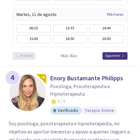
Martes, 11 de agosto
Más horas
00:25
13:35
14:40
15:45
16:50
20:05
Más días
Anterior
Siguiente
4
Enory Bustamante Philipps
Psicóloga, Psicoterapeuta e
Hipnoterapeuta
5
/ 5
Verificado
Terapia Online
Soy psicóloga, psicoterapeuta e hipnoterapeuta, mi
objetivo es aportar bienestar y apoyo a quienes lleguen a