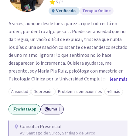
5
/ 5
Verificado
Terapia Online
A veces, aunque desde fuera parezca que todo está en
orden, por dentro algo pesa… Puede ser ansiedad que no
da tregua, un vacío difícil de explicar, tristeza que nubla
los días o una sensación constante de estar desconectado
de uno mismo. Ignorar lo que sentimos no lo hace
desaparecer: lo incrementa. Quisiera ayudarte, me
presento, soy María Pía Ruiz, psicóloga con maestría en
Psicología Clínica por la Universidad Complutense de
leer más
Madrid formación en Terapia de Aceptación y
Ansiedad
Depresión
Problemas emocionales
+5 más
Compromiso, mindfulness y psicología contextual.
Cuento con más de 5 años de experiencia atendiendo a
WhatsApp
Email
niños, adolescentes y adultos de forma presencial y
online. Mi objetivo es ayudarte a construir una vida con
sentido, incluso en medio de las dificultades. En lugar de
Consulta Presencial
Av. Santiago de Surco, Santiago de Surco
luchar contra tus pensamientos o emociones, te guiaré a