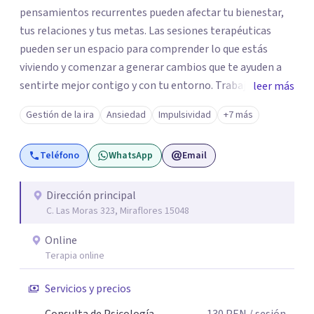
pensamientos recurrentes pueden afectar tu bienestar,
tus relaciones y tus metas. Las sesiones terapéuticas
pueden ser un espacio para comprender lo que estás
viviendo y comenzar a generar cambios que te ayuden a
sentirte mejor contigo y con tu entorno. Trabajo desde
leer más
un enfoque integrador con técnicas Cognitivo-
Gestión de la ira
Ansiedad
Impulsividad
+7 más
Conductuales, Arteterapia Gestalt y Terapia de Familia y
Pareja, adaptando cada proceso a tus necesidades.
Teléfono
WhatsApp
Email
Acompaño a adultos que atraviesan ansiedad, depresión,
estrés, dificultades emocionales o relacionales, falta de
motivación y otras situaciones que interfieren en su vida
Dirección principal
C. Las Moras 323, Miraflores 15048
personal, familiar, laboral o social. Si deseas iniciar este
proceso, estaré gustosa de acompañarte.
Online
Terapia online
Servicios y precios