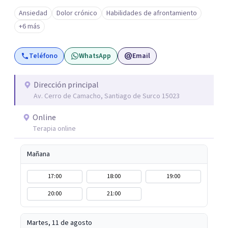
conocimiento del sistema inmune, hormonal y nervioso,
Ansiedad
Dolor crónico
Habilidades de afrontamiento
para ir más allá del síntoma y descubrir qué hay detrás.
+6 más
Mis sesiones son un espacio seguro, empático y sin
juicios, donde tu historia tiene un lugar y tu
Teléfono
WhatsApp
Email
transformación es posible. Si estás listo para priorizarte
y empezar un camino profundo, real y sostenible hacia tu
bienestar, será un honor acompañarte. Agenda tu
Dirección principal
Av. Cerro de Camacho, Santiago de Surco 15023
primera sesión y empecemos juntos este viaje.
Online
Terapia online
Mañana
17:00
18:00
19:00
20:00
21:00
Martes, 11 de agosto