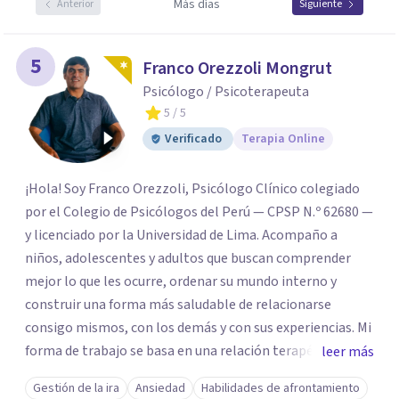
Más días
Anterior
Siguiente
5
Franco Orezzoli Mongrut
Psicólogo / Psicoterapeuta
5
/ 5
Verificado
Terapia Online
¡Hola! Soy Franco Orezzoli, Psicólogo Clínico colegiado
por el Colegio de Psicólogos del Perú — CPSP N.º 62680 —
y licenciado por la Universidad de Lima. Acompaño a
niños, adolescentes y adultos que buscan comprender
mejor lo que les ocurre, ordenar su mundo interno y
construir una forma más saludable de relacionarse
consigo mismos, con los demás y con sus experiencias. Mi
forma de trabajo se basa en una relación terapéutica
leer más
cercana, genuina y respetuosa, donde puedas expresarte
Gestión de la ira
Ansiedad
Habilidades de afrontamiento
con libertad, sin juicios y a tu propio ritmo.