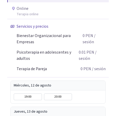
relacionarte con ellos de una manera diferente, liberando
Online
espacio para lo que de verdad importa. El cambio
Terapia online
empieza cuando das el primer paso. Aquí tienes un
espacio seguro para hacerlo.
Servicios y precios
Bienestar Organizacional para
0
PEN
/
Empresas
sesión
Psicoterapia en adolescentes y
0.01
PEN
/
adultos
sesión
Terapia de Pareja
0
PEN
/ sesión
Miércoles, 12 de agosto
19:00
20:00
Jueves, 13 de agosto