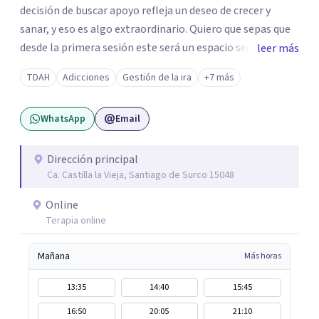
decisión de buscar apoyo refleja un deseo de crecer y
sanar, y eso es algo extraordinario. Quiero que sepas que
desde la primera sesión este será un espacio seguro
leer más
donde podrás expresar lo que sientes y piensas sin juicio.
TDAH
Adicciones
Gestión de la ira
+7 más
Sabes que cada persona es única y va a su propio ritmo,
como tal valoraré tu tiempo, espacio y decisión de
WhatsApp
Email
compartir tu historia conmigo. Estaré aquí para
escucharte.
Dirección principal
Ca. Castilla la Vieja, Santiago de Surco 15048
Online
Terapia online
Mañana
Más horas
13:35
14:40
15:45
16:50
20:05
21:10