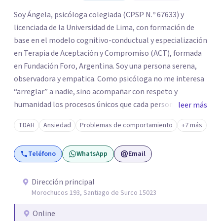
Soy Ángela, psicóloga colegiada (CPSP N.º 67633) y
licenciada de la Universidad de Lima, con formación de
base en el modelo cognitivo-conductual y especialización
en Terapia de Aceptación y Compromiso (ACT), formada
en Fundación Foro, Argentina. Soy una persona serena,
observadora y empatica. Como psicóloga no me interesa
“arreglar” a nadie, sino acompañar con respeto y
humanidad los procesos únicos que cada persona
leer más
atraviesa. Creo profundamente en el potencial del ser
TDAH
Ansiedad
Problemas de comportamiento
+7 más
humano de ser libre. Trabajo con adolescentes y adultos.
Mi enfoque se basa en la Terapia de Aceptación y
Teléfono
WhatsApp
Email
Compromiso (ACT), que no busca eliminar el dolor, sino
ayudar a a tener una mejor relación con el mismo. Mi
pasión por la escritura me permite utilizar la escritura
Dirección principal
Morochucos 193, Santiago de Surco 15023
como un recurso para ahondar en el inconsciente y llegar
a lugares profundos según las necesidades de cada
Online
proceso. También, Incorporo estrategias basadas en