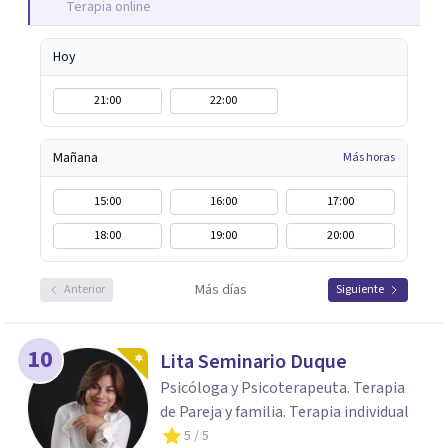
Terapia online
mindfulness e hipnosis clínica para promover el
bienestar emocional.
Hoy
21:00
22:00
Mañana
Más horas
15:00
16:00
17:00
18:00
19:00
20:00
Más días
Anterior
Siguiente
10
Lita Seminario Duque
Psicóloga y Psicoterapeuta. Terapia
de Pareja y familia. Terapia individual
5
/ 5