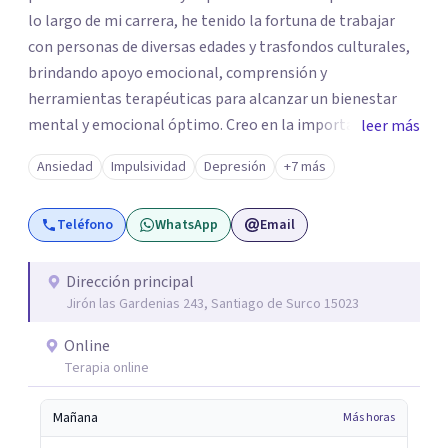
lo largo de mi carrera, he tenido la fortuna de trabajar
con personas de diversas edades y trasfondos culturales,
brindando apoyo emocional, comprensión y
herramientas terapéuticas para alcanzar un bienestar
mental y emocional óptimo. Creo en la importancia de
leer más
abordar a cada individuo de manera integral,
Ansiedad
Impulsividad
Depresión
+7 más
reconociendo la conexión entre mente, cuerpo y espíritu
en el proceso de sanación. Mi compromiso con el
Teléfono
WhatsApp
Email
bienestar de mis actientes es inquebrantable, y estoy en
constante búsqueda de nuevas herramientas y
conocimientos para seguir enriqueciendo mi práctica
Dirección principal
Jirón las Gardenias 243, Santiago de Surco 15023
terapéutica. En resumen, mi objetivo es guiar a quienes
buscan ayuda hacia la transformación y el crecimiento
Online
personal, y juntos, emprender un camino de
Terapia online
autodescubrimiento y sanación integral. Agradezco
sinceramente la oportunidad de presentarme, y estoy
Mañana
Más horas
disponible para cualquier consulta o apoyo que necesites.