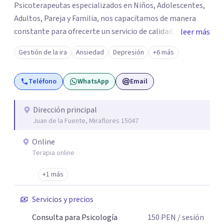
Psicoterapeutas especializados en Niños, Adolescentes,
Adultos, Pareja y Familia, nos capacitamos de manera
constante para ofrecerte un servicio de calidad, todo el
leer más
equipo se esfuerza mucho por brindarte el apoyo que
Gestión de la ira
Ansiedad
Depresión
+6 más
tanto necesitas, acompañarte desde el lado humano y
con técnicas/herramientas psicoterapéuticas Contamos
Teléfono
WhatsApp
Email
con 9 sedes en Lima Perú 🇵🇪: San Borja, Surco,
Miraflores, San Isidro, Jesús Maria, Pueblo Libre, San
Miguel, Magdalena, Los Olivos. Los servicios que
Dirección principal
Juan de la Fuente, Miraflores 15047
brindamos son: Evaluación - Diagnóstico - Intervención
Informes Psicológicos Terapia Emocional para Niños
Online
Terapia de Pareja Terapia Psicológica Adultos –
Terapia online
Adolescentes Terapia Cognitivo Conductual Psicoterapia
Entrenamiento para Padres Orientación Vocacional
+1 más
Psicoterapia Gestalt Terapia Familiar Psicoterapia para
Servicios y precios
adolescentes Terapia para adultos Terapia de Aceptación
y Compromiso Activación Conductual Mindfulness Visita
Consulta para Psicología
150
PEN
/ sesión