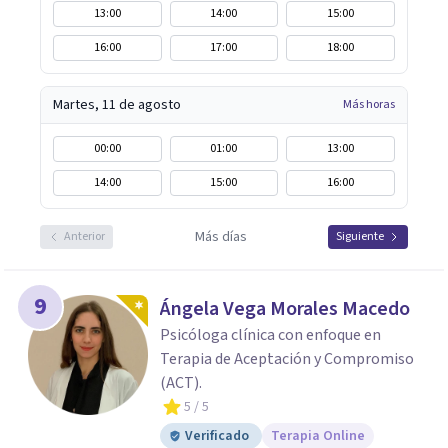
¡Espero tener la oportunidad de trabajar contigo y ser
13:00
14:00
15:00
parte de tu camino hacia una vida plena y significativa!
16:00
17:00
18:00
Martes, 11 de agosto
Más horas
00:00
01:00
13:00
14:00
15:00
16:00
Más días
Anterior
Siguiente
9
Ángela Vega Morales Macedo
Psicóloga clínica con enfoque en
Terapia de Aceptación y Compromiso
(ACT).
5
/ 5
Verificado
Terapia Online