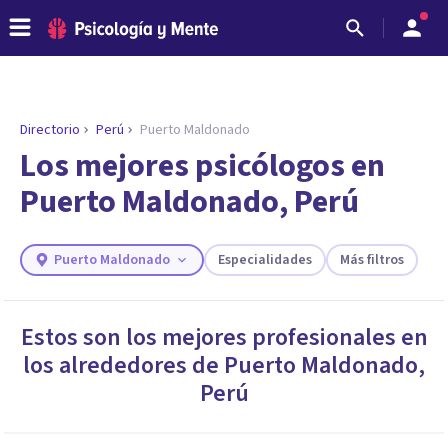
Directorio
Perú
Puerto Maldonado
ENCONTRAR MI TERAPEUTA
¿Necesitas ayuda para encontrar el
Los mejores psicólogos en
psicólogo adecuado?
Puerto Maldonado, Perú
Responde a unas breves preguntas y te ofreceremos
los profesionales que más se ajustan a tus
necesidades.
Puerto Maldonado
Especialidades
Más filtros
Responder cuestionario
Estos son los mejores profesionales en
los alrededores de
Puerto Maldonado
,
Perú