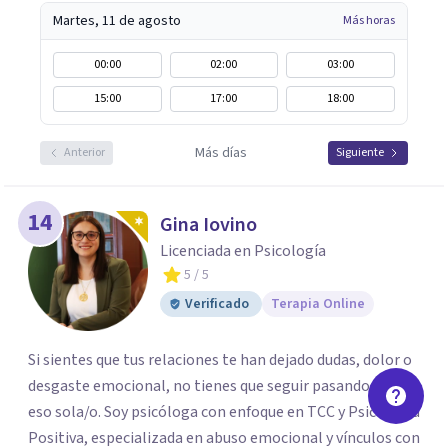
Martes, 11 de agosto
Más horas
00:00
02:00
03:00
15:00
17:00
18:00
Más días
Anterior
Siguiente
14
Gina Iovino
Licenciada en Psicología
5
/ 5
Verificado
Terapia Online
Si sientes que tus relaciones te han dejado dudas, dolor o
desgaste emocional, no tienes que seguir pasando por
eso sola/o. Soy psicóloga con enfoque en TCC y Psicología
Positiva, especializada en abuso emocional y vínculos con