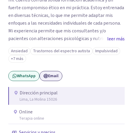
mí. Cuento con una sólida formación académica y un
fuerte compromiso ético en mi práctica. Estoy entrenada
en diversas técnicas, lo que me permite adaptar mis
enfoques a las necesidades individuales de cada persona.
Mi experiencia permite que mis consultantes y/o
pacientes con alteraciones psicológicas y nutricionales
leer más
regresen al equilibrio emocional y físico deseado. Me
Ansiedad
Trastornos del espectro autista
Impulsividad
considero empática y me esfuerzo por establecer
+7 más
relaciones terapéuticas efectivas, facilitando un espacio
seguro y acogedor para explorar los obstáculos que se
WhatsApp
Email
presenten y alcanzar las metas. Estoy aquí para
acompañarte en tu camino hacia el bienestar. Deseosa de
conocer tu historia y apoyarte en el proceso de cambio.
Dirección principal
Lima, La Molina 15026
Online
Terapia online
Servicios y precios