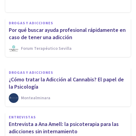
DROGAS Y ADICCIONES
Mescalina: riesgos y
DROGAS Y ADICCIONES
tratamiento de la adicción a
Por qué buscar ayuda profesional rápidamente en
esta sustancia
caso de tener una adicción
Forum Terapéutico Sevilla
Montealminara
DROGAS Y ADICCIONES
¿Cómo tratar la Adicción al Cannabis? El papel de
la Psicología
Montealminara
ENTREVISTAS
Entrevista a Ana Amell: la psicoterapia para las
adicciones sin internamiento