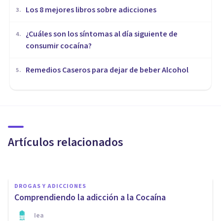
Los 8 mejores libros sobre adicciones
3
.
¿Cuáles son los síntomas al día siguiente de
4
.
consumir cocaína?
Remedios Caseros para dejar de beber Alcohol
5
.
DROGAS Y ADICCIONES
La familia ante la adicción a
los videojuegos y a medios
digitales
Artículos relacionados
Juan Viera Ruiz
DROGAS Y ADICCIONES
Comprendiendo la adicción a la Cocaína
Iea