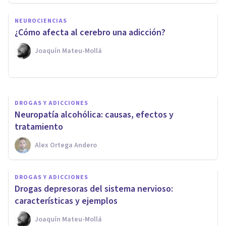
Estos son los 9 efectos que el
NEUROCIENCIAS
alcohol tiene en el cerebro a
¿Cómo afecta al cerebro una adicción?
corto y largo plazo
Joaquín Mateu-Mollá
Isabel Rovira Salvador
DROGAS Y ADICCIONES
Neuropatía alcohólica: causas, efectos y
tratamiento
Alex Ortega Andero
DROGAS Y ADICCIONES
Drogas depresoras del sistema nervioso:
características y ejemplos
Joaquín Mateu-Mollá