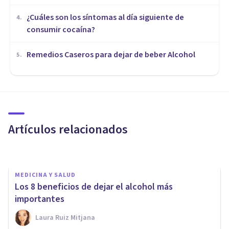
¿Cuáles son los síntomas al día siguiente de
4
.
consumir cocaína?
Remedios Caseros para dejar de beber Alcohol
5
.
DROGAS Y ADICCIONES
Antidepresivos y alcohol:
efectos y consecuencias de su
combinación
Artículos relacionados
Grecia Guzmán Martínez
MEDICINA Y SALUD
Los 8 beneficios de dejar el alcohol más
importantes
Laura Ruiz Mitjana
DROGAS Y ADICCIONES