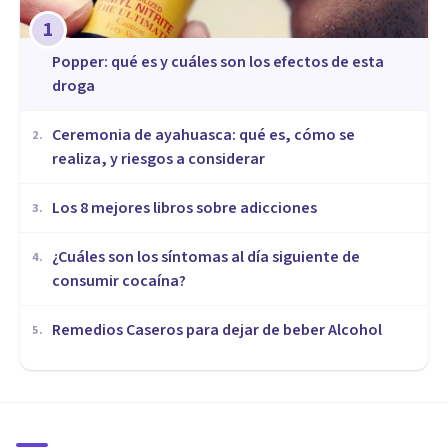
1
Popper: qué es y cuáles son los efectos de esta
droga
Ceremonia de ayahuasca: qué es, cómo se
2
.
realiza, y riesgos a considerar
Los 8 mejores libros sobre adicciones
3
.
¿Cuáles son los síntomas al día siguiente de
4
.
consumir cocaína?
Remedios Caseros para dejar de beber Alcohol
5
.
DROGAS Y ADICCIONES
Krokodil: los terribles efectos
de esta nueva y peligrosa