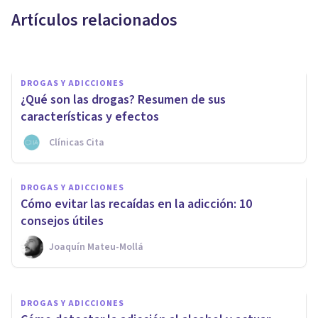
droga
Artículos relacionados
Jonathan García-Allen
DROGAS Y ADICCIONES
¿Qué son las drogas? Resumen de sus
características y efectos
Clínicas Cita
DROGAS Y ADICCIONES
DROGAS Y ADICCIONES
La adicción al juego: un
Cómo evitar las recaídas en la adicción: 10
problema psicológico y social
consejos útiles
Joaquín Mateu-Mollá
Ignacio García Vicente
DROGAS Y ADICCIONES