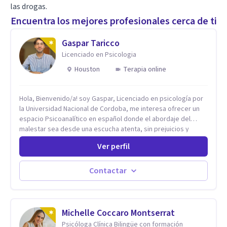
las drogas.
Encuentra los mejores profesionales cerca de ti
Gaspar Taricco
Licenciado en Psicologia
Houston
Terapia online
Hola, Bienvenido/a! soy Gaspar, Licenciado en psicología por
la Universidad Nacional de Cordoba, me interesa ofrecer un
espacio Psicoanalítico en español donde el abordaje del
malestar sea desde una escucha atenta, sin prejuicios y
rescatando lo singular de cada caso, sin caer en etiquetas.
Ver perfil
Considero que todas las personas en algún momento pueden
sufrir y cada una por cuestiones particulares, es en mi
espacio donde se le dará un lugar a esas cuestiones
Contactar
singulares de cada uno, para luego generar cambios. Soy una
persona en constante formación, actualmente curso
seminarios, una especialización en psicoanálisis y también
investigo. Siempre en la búsqueda de ser un mejor
Michelle Coccaro Montserrat
profesional.
Psicóloga Clínica Bilingüe con formación