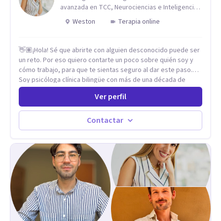
avanzada en TCC, Neurociencias e Inteligencia
Emocional.
Weston
Terapia online
👋🏽¡Hola! Sé que abrirte con alguien desconocido puede ser
un reto. Por eso quiero contarte un poco sobre quién soy y
cómo trabajo, para que te sientas seguro al dar este paso.
Soy psicóloga clínica bilingüe con más de una década de
experiencia. He dictado conferencias, escrito artículos y
Ver perfil
ejercido como profesora universitaria. Un dato curioso: he
vivido en varios países y conozco de primera mano lo que
significa ser migrante, adaptarse a los cambios y empezar de
Contactar
nuevo.