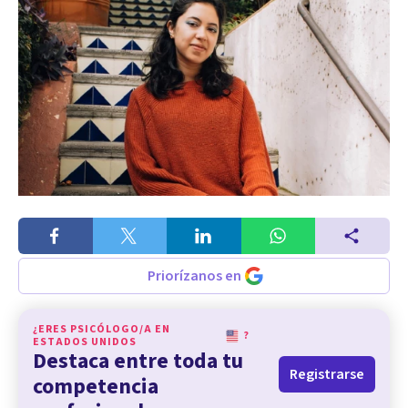
Priorízanos en
¿ERES PSICÓLOGO/A EN
?
ESTADOS UNIDOS
Destaca entre toda tu
Registrarse
competencia