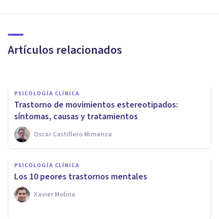
PSICOLOGÍA CLÍNICA
¿Qué es el movimiento de la
Neurodiversidad?
Artículos relacionados
Izzat Haykal
PSICOLOGÍA CLÍNICA
Trastorno de movimientos estereotipados:
síntomas, causas y tratamientos
Oscar Castillero Mimenza
PSICOLOGÍA CLÍNICA
PSICOLOGÍA CLÍNICA
Síndrome de Landau-Kleffner:
Los 10 peores trastornos mentales
síntomas, causas y tratamiento
Xavier Molina
Oscar Castillero Mimenza