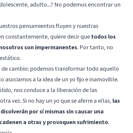
adolescente, adulto...? No podemos encontrar un
uestros pensamientos fluyen y nuestras
en constantemente, quiere decir que
todos los
n nosotros son impermanentes
. Por tanto, no
stático.
d de cambio: podemos transformar todo aquello
o asociamos a la idea de un yo fijo e inamovible.
ólido, nos conduce a la liberación de las
ra vez. Si no hay un yo que se aferre a ellas,
las
disolverán por sí mismas sin causar una
ncadenen a otras y provoquen sufrimiento
.
encia