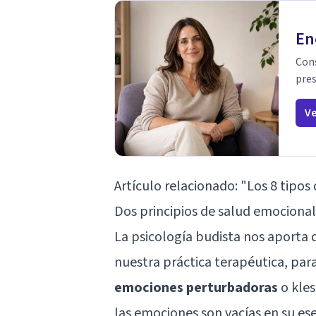
En
Cons
pres
Ve
Artículo relacionado:
"Los 8 tipos 
Dos principios de salud emocional
La psicología budista nos aporta 
nuestra práctica terapéutica, par
emociones perturbadoras
o kles
las emociones son vacías en su ese