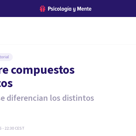
orial
tre compuestos
cos
se diferencian los distintos
5 - 22:30
CEST