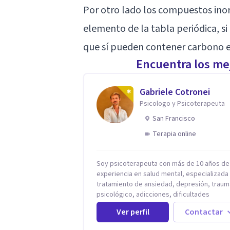
Por otro lado los compuestos ino
elemento de la tabla periódica, si
que sí pueden contener carbono e
Encuentra los mej
Gabriele Cotronei
Psicologo y Psicoterapeuta
San Francisco
Terapia online
Soy psicoterapeuta con más de 10 años de
experiencia en salud mental, especializada 
tratamiento de ansiedad, depresión, traum
psicológico, adicciones, dificultades
identitarias y efectos de experiencias
Ver perfil
Contactar
tempranas adversas. Ofrezco un espacio
terapéutico seguro, confidencial y