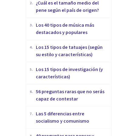
¿Cuál es el tamaño medio del
2
.
pene según el país de origen?
Los 40 tipos de música más
3
.
destacados y populares
Los 15 tipos de tatuajes (según
4
.
su estilo y características)
Los 15 tipos de investigación (y
5
.
características)
56 preguntas raras que no serás
6
.
capaz de contestar
Las 5 diferencias entre
7
.
socialismo y comunismo
40 preguntas para pensar y