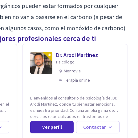
rgánicos pueden estar formados por cualquier
 bien no van a basarse en el carbono (a pesar de
n algunos casos, como el monóxido de carbono).
ores profesionales cerca de ti
Dr. Arodi Martinez
Psicólogo
Monrovia
Terapia online
Bienvenidos al consultorio de psicología del Dr.
en el
Arodi Martínez, donde tu bienestar emocional
a
es nuestra prioridad. Con una amplia gama de
servicios especializados en trastornos de
ansiedad, depresión y otros trastornos
Ver perfil
Contactar
emocionales, estamos dedicados a ofrecerte el
mejor tratamiento para mejorar tu salud mental.