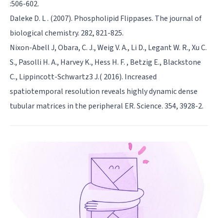
:506-602.
Daleke D. L . (2007). Phospholipid Flippases. The journal of
biological chemistry. 282, 821-825.
Nixon-Abell J, Obara, C. J., Weig V. A., Li D., Legant W. R., Xu C.
S., Pasolli H. A., Harvey K., Hess H. F. , Betzig E., Blackstone
C., Lippincott-Schwartz3 J.( 2016). Increased
spatiotemporal resolution reveals highly dynamic dense
tubular matrices in the peripheral ER. Science. 354, 3928-2.