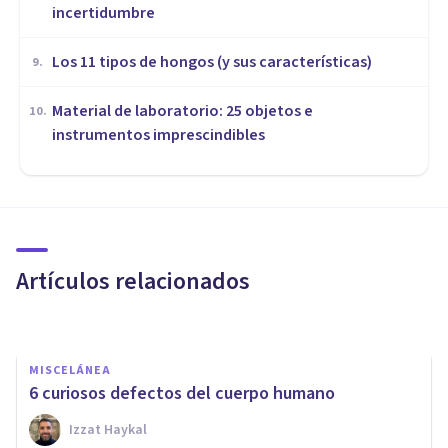
incertidumbre
Los 11 tipos de hongos (y sus características)
9
.
Material de laboratorio: 25 objetos e
10
.
instrumentos imprescindibles
MISCELÁNEA
Material de laboratorio: 25
objetos e instrumentos
imprescindibles
Artículos relacionados
Oscar Castillero Mimenza
MISCELÁNEA
6 curiosos defectos del cuerpo humano
Izzat Haykal