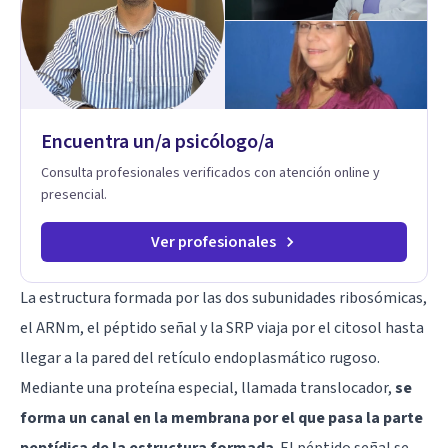
enfoque terapéutico se diferencia por una premisa clara: no
trabaja el síntoma, trabaja la raíz que lo origina. Su
metodología interviene en tres niveles: regulación del
sistema emocional, reprocesamiento de heridas de la
infancia y reestructuración cognitiva profunda, permitiendo
transformar patrones, emociones y decisiones desde su
Encuentra un/a psicólogo/a
origen. Si buscas un proceso superficial, este no es el lugar.
Pero si estás listo(a) para comprender, sanar y transformar la
Consulta profesionales verificados con atención online y
raíz de lo que te ocurre, la Dra. Sandra Milena Jiménez Duque
presencial.
es una de las mejores opciones para acompañarte. Porque
cuando sanas tu mundo interno, cambias tu forma de pensar,
de elegir y de vivir.
Ver profesionales
La estructura formada por las dos subunidades ribosómicas,
el ARNm, el péptido señal y la SRP viaja por el citosol hasta
llegar a la pared del retículo endoplasmático rugoso.
Mediante una proteína especial, llamada translocador,
se
forma un canal en la membrana por el que pasa la parte
peptídica de la estructura formada
. El péptido señal se