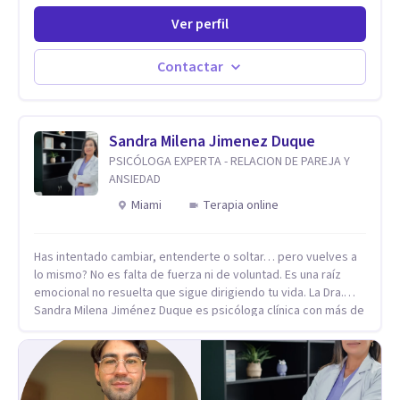
rescatando lo singular de cada caso, sin caer en etiquetas.
Ver perfil
Considero que todas las personas en algún momento pueden
sufrir y cada una por cuestiones particulares, es en mi
espacio donde se le dará un lugar a esas cuestiones
Contactar
singulares de cada uno, para luego generar cambios. Soy una
persona en constante formación, actualmente curso
seminarios, una especialización en psicoanálisis y también
investigo. Siempre en la búsqueda de ser un mejor
Sandra Milena Jimenez Duque
profesional.
PSICÓLOGA EXPERTA - RELACION DE PAREJA Y
ANSIEDAD
Miami
Terapia online
Has intentado cambiar, entenderte o soltar… pero vuelves a
lo mismo? No es falta de fuerza ni de voluntad. Es una raíz
emocional no resuelta que sigue dirigiendo tu vida. La Dra.
Sandra Milena Jiménez Duque es psicóloga clínica con más de
10 años de experiencia, reconocida como una de las
profesionales más destacadas en el abordaje profundo de la
ansiedad, la baja autoestima, la dependencia emocional y los
conflictos de pareja. Ha trabajado con pacientes en
diferentes países, acompañando procesos complejos. Su