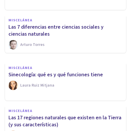
MISCELÁNEA
MISCELÁNEA
Autoecología: qué es,
Las 7 diferencias entre ciencias sociales y
características y funciones
ciencias naturales
Arturo Torres
Samuel Antonio Sánchez Amador
MISCELÁNEA
Sinecología: qué es y qué funciones tiene
Laura Ruiz Mitjana
MISCELÁNEA
Las 17 regiones naturales que existen en la Tierra
(y sus características)