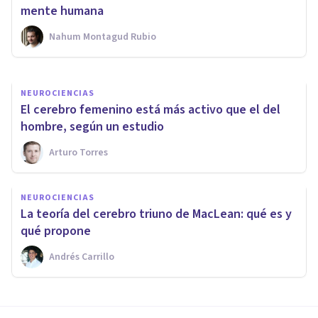
humana
mente humana
Nahum Montagud Rubio
Adolfo Castañeda
NEUROCIENCIAS
El cerebro femenino está más activo que el del
hombre, según un estudio
Arturo Torres
NEUROCIENCIAS
La teoría del cerebro triuno de MacLean: qué es y
qué propone
Andrés Carrillo