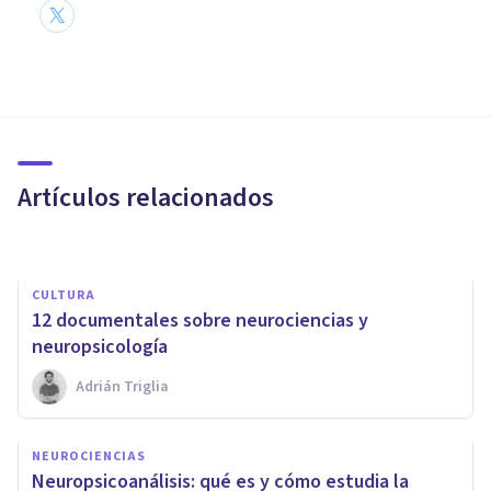
PSICOLOGÍA FORENSE Y CRIMINALÍSTICA
​Neurociencias aplicadas al
estudio criminológico del
delito
Artículos relacionados
Ricardo Vázquez Cigarroa
CULTURA
​12 documentales sobre neurociencias y
neuropsicología
Adrián Triglia
NEUROCIENCIAS
Neurociencias: la nueva forma
NEUROCIENCIAS
de entender a la mente
Neuropsicoanálisis: qué es y cómo estudia la