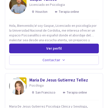
Licenciado en Psicologia
Houston
Terapia online
Hola, Bienvenido/a! soy Gaspar, Licenciado en psicología por
la Universidad Nacional de Cordoba, me interesa ofrecer un
espacio Psicoanalítico en español donde el abordaje del
malestar sea desde una escucha atenta, sin prejuicios y
rescatando lo singular de cada caso, sin caer en etiquetas.
Ver perfil
Considero que todas las personas en algún momento pueden
sufrir y cada una por cuestiones particulares, es en mi
espacio donde se le dará un lugar a esas cuestiones
Contactar
singulares de cada uno, para luego generar cambios. Soy una
persona en constante formación, actualmente curso
seminarios, una especialización en psicoanálisis y también
investigo. Siempre en la búsqueda de ser un mejor
Maria De Jesus Gutierrez Tellez
profesional.
Psicóloga
San Francisco
Terapia online
Maria De Jesus Gutierrez Psicologa Clinica y Sexologa,