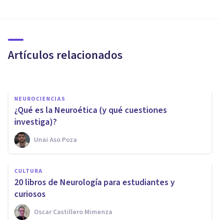
Neurociencias: la nueva forma
de entender a la mente
humana
Artículos relacionados
Adolfo Castañeda
NEUROCIENCIAS
¿Qué es la Neuroética (y qué cuestiones
investiga)?
Unai Aso Poza
NEUROCIENCIAS
La teoría del cerebro triuno de
CULTURA
MacLean: qué es y qué
​20 libros de Neurología para estudiantes y
propone
curiosos
Oscar Castillero Mimenza
Andrés Carrillo