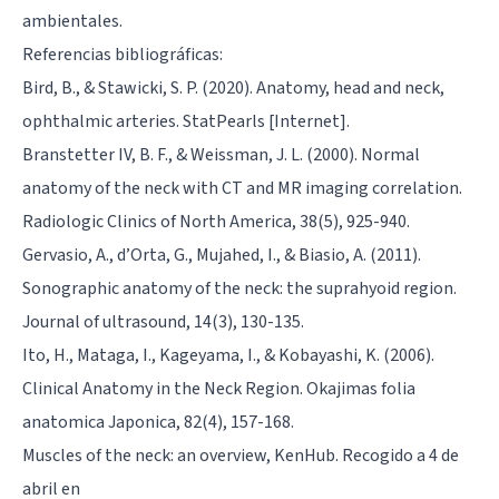
ambientales.
Referencias bibliográficas:
Bird, B., & Stawicki, S. P. (2020). Anatomy, head and neck,
ophthalmic arteries. StatPearls [Internet].
Branstetter IV, B. F., & Weissman, J. L. (2000). Normal
anatomy of the neck with CT and MR imaging correlation.
Radiologic Clinics of North America, 38(5), 925-940.
Gervasio, A., d’Orta, G., Mujahed, I., & Biasio, A. (2011).
Sonographic anatomy of the neck: the suprahyoid region.
Journal of ultrasound, 14(3), 130-135.
Ito, H., Mataga, I., Kageyama, I., & Kobayashi, K. (2006).
Clinical Anatomy in the Neck Region. Okajimas folia
anatomica Japonica, 82(4), 157-168.
Muscles of the neck: an overview, KenHub. Recogido a 4 de
abril en