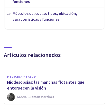
funciones
Músculos del cuello: tipos, ubicación,
10
.
características y funciones
MEDICINA Y SALUD
Los 5 tipos de virus, y cómo
funcionan
Artículos relacionados
Miguel Zahonero Bermejo
MEDICINA Y SALUD
Miodesopsias: las manchas flotantes que
entorpecen la visión
Grecia Guzmán Martínez
MEDICINA Y SALUD