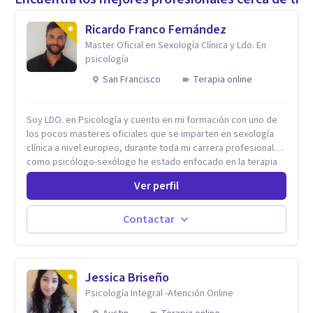
Ricardo Franco Fernández
Master Oficial en Sexología Clínica y Ldo. En
psicología
San Francisco
Terapia online
Soy LDO. en Psicología y cuento en mi formación con uno de
los pocos masteres oficiales que se imparten en sexología
clínica a nivel europeo, durante toda mi carrera profesional
como psicólogo-sexólogo he estado enfocado en la terapia
sexual desde una perspectiva multidisciplinar BIO-PSICO-
Ver perfil
SOCIAL ya que aunque las bases de mi trabajo son
psicológicas, si no se tienen en consideración otros factores
la terapia puede no funcionar al tener una visión demasiado
Contactar
simplista, excluyendo de antemano otros factores que
pueden influir. Mi intención es ayudar para conseguir una
mejora global de tu sexualidad, considerando cada caso
como algo particular e intentando adaptarme a tu situación
Jessica Briseño
personal concreta. En especial mi ámbito de trabajo es la
Psicología Integral -Atención Online
disfunción eréctil, la eyaculación precoz y la falta de deseo