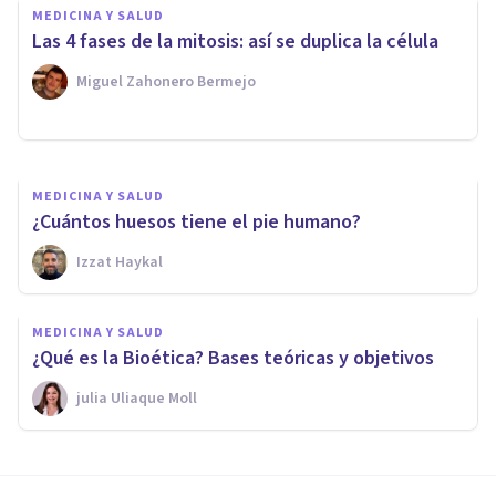
MEDICINA Y SALUD
¿Por qué no me baja la regla?
Las 4 fases de la mitosis: así se duplica la célula
Los 15 motivos principales
Miguel Zahonero Bermejo
Oscar Castillero Mimenza
MEDICINA Y SALUD
¿Cuántos huesos tiene el pie humano?
Izzat Haykal
MEDICINA Y SALUD
¿Qué es la Bioética? Bases teóricas y objetivos
​julia Uliaque Moll