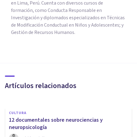
en Lima, Perú. Cuenta con diversos cursos de
formación, como Conducta Responsable en
Investigación y diplomados especializados en Técnicas
de Modificación Conductual en Niños y Adolescentes; y
Gestión de Recursos Humanos.
NEUROCIENCIAS
Sistema Nervioso Central
(SNC): partes, funciones y
enfermedades
Artículos relacionados
Andrés Carrillo
CULTURA
​12 documentales sobre neurociencias y
neuropsicología