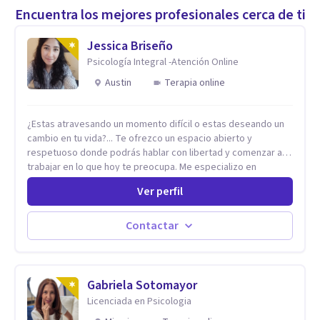
Encuentra los mejores profesionales cerca de ti
Jessica Briseño
Psicología Integral -Atención Online
Austin
Terapia online
¿Estas atravesando un momento difícil o estas deseando un
cambio en tu vida?... Te ofrezco un espacio abierto y
respetuoso donde podrás hablar con libertad y comenzar a
trabajar en lo que hoy te preocupa. Me especializo en
Trastornos de Ansiedad y a lo largo de mi experiencia
Ver perfil
profesional he acompañado a muchas Familias y Parejas con
distintas problemáticas como el manejo del estrés,
Autoestima, Gestión de la Ira, Depresión, Retos en la Crianza,
Contactar
Codependencia, Celos, entre otros. Cuento con más de 12
años de experiencia en el área de la Salud mental y he
trabajado en distintos contextos clínicos con niños,
Adolescentes y Adultos
Gabriela Sotomayor
Licenciada en Psicologia