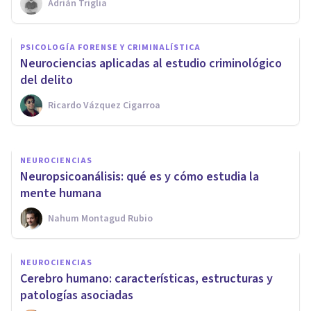
Adrián Triglia
NEUROCIENCIAS
Neurociencias: la nueva forma
PSICOLOGÍA FORENSE Y CRIMINALÍSTICA
de entender a la mente
​Neurociencias aplicadas al estudio criminológico
humana
del delito
Ricardo Vázquez Cigarroa
Adolfo Castañeda
NEUROCIENCIAS
Neuropsicoanálisis: qué es y cómo estudia la
mente humana
Nahum Montagud Rubio
NEUROCIENCIAS
Cerebro humano: características, estructuras y
patologías asociadas