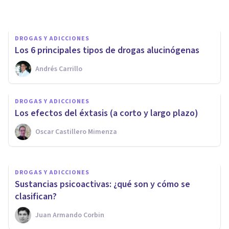
Arturo Torres
DROGAS Y ADICCIONES
Los 6 principales tipos de drogas alucinógenas
DROGAS Y ADICCIONES
Andrés Carrillo
Combinar alcohol y marihuana
tiene estos efectos en el
DROGAS Y ADICCIONES
cerebro
Los efectos del éxtasis (a corto y largo plazo)
Oscar Castillero Mimenza
Arturo Torres
DROGAS Y ADICCIONES
Sustancias psicoactivas: ¿qué son y cómo se
clasifican?
Juan Armando Corbin