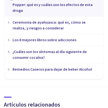
Popper: qué es y cuáles son los efectos de esta
droga
Ceremonia de ayahuasca: qué es, cómo se
2
.
realiza, y riesgos a considerar
Los 8 mejores libros sobre adicciones
3
.
¿Cuáles son los síntomas al día siguiente de
4
.
consumir cocaína?
Remedios Caseros para dejar de beber Alcohol
5
.
DROGAS Y ADICCIONES
Así es como el LSD crea
estados de sueño estando
despiertos
Artículos relacionados