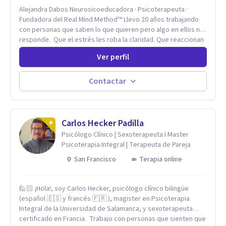
Alejandra Dabos Neurosicoeducadora · Psicoterapeuta ·
Fundadora del Real Mind Method™ Llevo 20 años trabajando
con personas que saben lo que quieren pero algo en ellos no
responde. Que el estrés les roba la claridad. Que reaccionan
antes de pensar y después se arrepienten. Que las
Ver perfil
relaciones importantes se desgastan sin poder detenerlo. Mi
enfoque combina la neurociencia del comportamiento con la
psicoterapia de profundidad. No trabajo sobre los síntomas.
Contactar
Trabajo sobre el sistema nervioso — el mecanismo que
produce esos patrones — para que dejen de gobernar tu
vida. El resultado no es sentirse "mejor" por un rato. Es que el
patrón cambie.
Carlos Hecker Padilla
Psicólogo Clínico | Sexoterapeuta I Master
Psicoterapia Integral | Terapeuta de Pareja
San Francisco
Terapia online
🙋🏻 ¡Hola!, soy Carlos Hecker, psicólogo clínico bilingüe
(español 🇪🇸 y francés 🇫🇷 ), magister en Psicoterapia
Integral de la Universidad de Salamanca, y sexoterapeuta
certificado en Francia. Trabajo con personas que sienten que