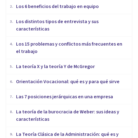
​Los 6 beneficios del trabajo en equipo
2
.
​Los distintos tipos de entrevista y sus
3
.
características
​Los 15 problemas y conflictos más frecuentes en
4
.
el trabajo
La teoría X y la teoría Y de McGregor
5
.
Orientación Vocacional: qué es y para qué sirve
6
.
Las 7 posiciones jerárquicas en una empresa
7
.
La teoría de la burocracia de Weber: sus ideas y
8
.
características
La Teoría Clásica de la Administración: qué es y
9
.