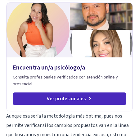
y la depresión, utilizando enfoques basados en evidencia
para ayudarte a recuperar tu bienestar emocional. Terapia
Individual, de Pareja y Familiar: Trabajamos contigo y tus
seres queridos para fortalecer las relaciones y mejorar la
dinámica familiar. Evaluaciones Psicológicas y Terapias
Especializadas: Terapia cognitivo-conductual Terapia de
apoyo Terapia psicodinámica Terapia enfocada en la solución
Terapia de exposición Terapia de juego para niños
Tratamiento de Traumas y Trastornos de Estrés
Postraumático: Ofrecemos apoyo psicológico para ayudarte
Encuentra un/a psicólogo/a
a superar experiencias traumáticas y mejorar tu calidad de
vida. Tratamiento de Adicciones.
Consulta profesionales verificados con atención online y
presencial.
Ver profesionales
Aunque esa sería la metodología más óptima, pues nos
permite verificar si los cambios propuestos van en la línea
que buscamos y muestran una tendencia exitosa, esto no