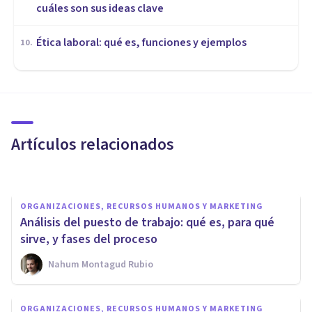
cuáles son sus ideas clave
Ética laboral: qué es, funciones y ejemplos
10
.
ORGANIZACIONES, RECURSOS HUMANOS Y MARKETING
​Los 6 beneficios del trabajo en
equipo
Artículos relacionados
Jonathan García-Allen
ORGANIZACIONES, RECURSOS HUMANOS Y MARKETING
Análisis del puesto de trabajo: qué es, para qué
sirve, y fases del proceso
Nahum Montagud Rubio
ORGANIZACIONES, RECURSOS HUMANOS Y MARKETING
Salud laboral: ¿qué factores
ORGANIZACIONES, RECURSOS HUMANOS Y MARKETING