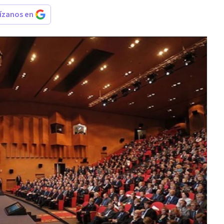
rízanos en