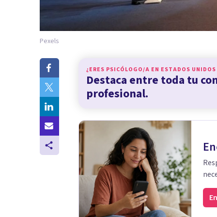
Pexels
¿ERES PSICÓLOGO/A EN
ESTADOS UNIDOS
Destaca entre toda tu c
profesional.
En
Resp
nece
En