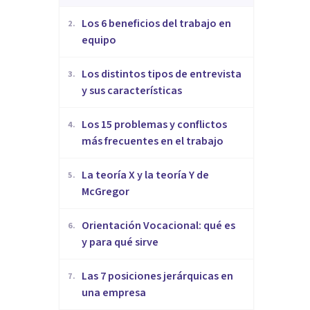
​Los 6 beneficios del trabajo en
2
.
equipo
​Los distintos tipos de entrevista
3
.
y sus características
​Los 15 problemas y conflictos
4
.
más frecuentes en el trabajo
La teoría X y la teoría Y de
5
.
McGregor
Orientación Vocacional: qué es
6
.
y para qué sirve
Las 7 posiciones jerárquicas en
7
.
una empresa