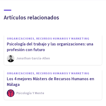
incompetencia Peter: la teoría
del “jefe inútil”
Artículos relacionados
Izzat Haykal
ORGANIZACIONES, RECURSOS HUMANOS Y MARKETING
​Psicología del trabajo y las organizaciones: una
profesión con futuro
Jonathan García-Allen
ORGANIZACIONES, RECURSOS HUMANOS Y MARKETING
ORGANIZACIONES, RECURSOS HUMANOS Y MARKETING
La mejor Formación en
Los 4 mejores Másters de Recursos Humanos en
Recursos Humanos en Málaga
Málaga
Psicología Y Mente
Psicología Y Mente