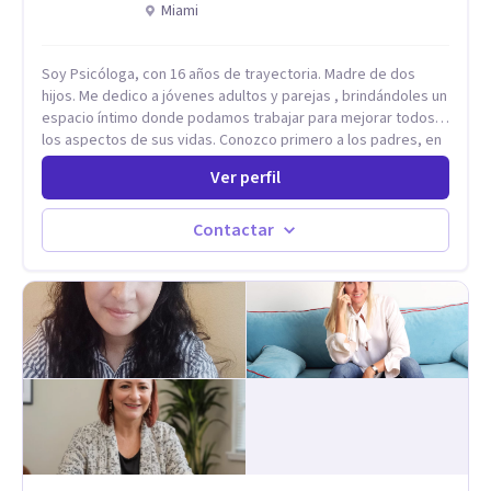
Miami
Soy Psicóloga, con 16 años de trayectoria. Madre de dos
hijos. Me dedico a jóvenes adultos y parejas , brindándoles un
espacio íntimo donde podamos trabajar para mejorar todos
los aspectos de sus vidas. Conozco primero a los padres, en
el caso de niños u adolescentes, para luego seguir la terapia
Ver perfil
con sus hijos, apuntalándolos en su futuro personal,
universitario y profesional, siempre conteniendo
paralelamente a los padres y brindándoles un espacio de
Contactar
seguridad. Hago terapia de pareja y adultos con método
integrativo. Más información en: intherapy.today