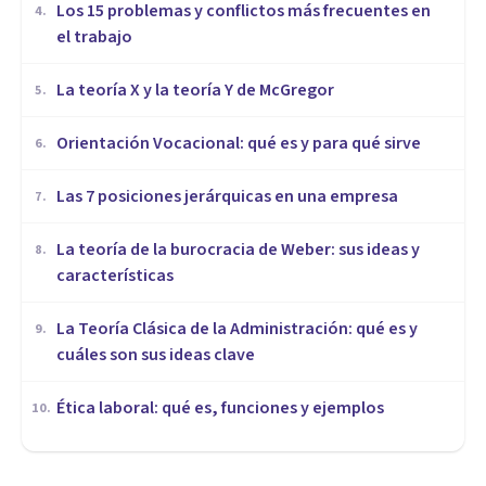
​Los 15 problemas y conflictos más frecuentes en
4
.
el trabajo
La teoría X y la teoría Y de McGregor
5
.
Orientación Vocacional: qué es y para qué sirve
6
.
Las 7 posiciones jerárquicas en una empresa
7
.
La teoría de la burocracia de Weber: sus ideas y
8
.
características
La Teoría Clásica de la Administración: qué es y
9
.
cuáles son sus ideas clave
Ética laboral: qué es, funciones y ejemplos
10
.
ORGANIZACIONES, RECURSOS HUMANOS Y MARKETING
El principio de la