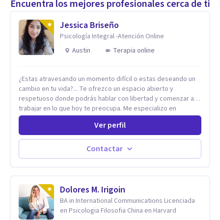
Encuentra los mejores profesionales cerca de ti
Jessica Briseño
Psicología Integral -Atención Online
Austin
Terapia online
¿Estas atravesando un momento difícil o estas deseando un
cambio en tu vida?... Te ofrezco un espacio abierto y
respetuoso donde podrás hablar con libertad y comenzar a
trabajar en lo que hoy te preocupa. Me especializo en
Trastornos de Ansiedad y a lo largo de mi experiencia
Ver perfil
profesional he acompañado a muchas Familias y Parejas con
distintas problemáticas como el manejo del estrés,
Autoestima, Gestión de la Ira, Depresión, Retos en la Crianza,
Contactar
Codependencia, Celos, entre otros. Cuento con más de 12
años de experiencia en el área de la Salud mental y he
trabajado en distintos contextos clínicos con niños,
Adolescentes y Adultos
Dolores M. Irigoin
BA in International Communications Licenciada
en Psicologia Filosofia China en Harvard