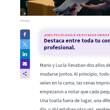
Pexels
¿ERES PSICÓLOGO/A EN
ESTADOS UNIDOS
Destaca entre toda tu c
profesional.
Mario y Lucía llevaban dos años 
mudarse juntos. Al principio, todo 
veían en la cama, las cenas impro
empezaron a notar que cada pequ
Una toalla fuera de lugar, una di
día, y ahí estaban otra vez, repit