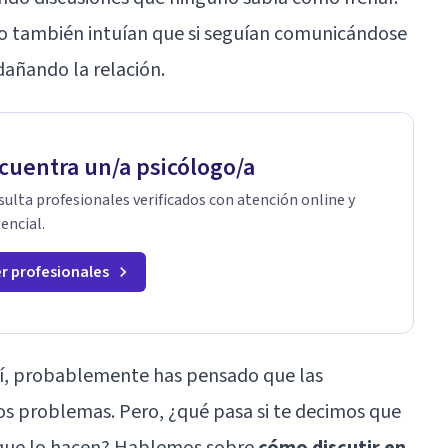
o también intuían que si seguían comunicándose
dañando la relación.
cuentra un/a psicólogo/a
ulta profesionales verificados con atención online y
encial.
r profesionales
así, probablemente has pensado que las
los problemas. Pero, ¿qué pasa si te decimos que
n que lo hacen? Hablemos sobre
cómo discutir en