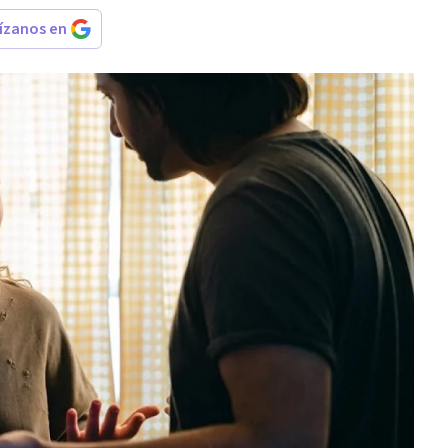
rízanos en