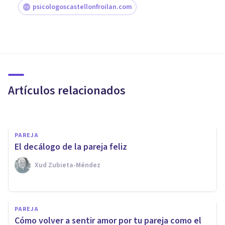
psicologoscastellonfroilan.com
PAREJA
Sufrimiento por amor: 6
consejos para superarlo
Artículos relacionados
Arturo Torres
PAREJA
​El decálogo de la pareja feliz
Xud Zubieta-Méndez
FRASES Y REFLEXIONES
125 frases de desamor y
PAREJA
relaciones sentimentales
Cómo volver a sentir amor por tu pareja como el