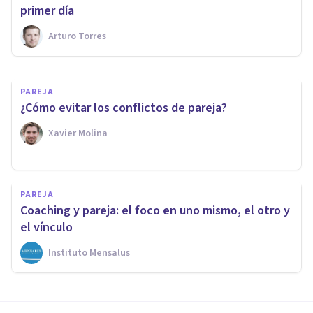
complicadas
primer día
Arturo Torres
Juan Armando Corbin
PAREJA
¿Cómo evitar los conflictos de pareja?
Xavier Molina
PAREJA
Coaching y pareja: el foco en uno mismo, el otro y
el vínculo
Instituto Mensalus