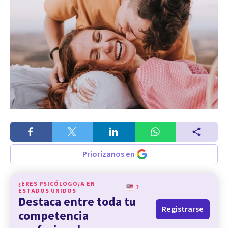
Priorízanos en
¿ERES PSICÓLOGO/A EN
?
ESTADOS UNIDOS
Destaca entre toda tu
Registrarse
competencia