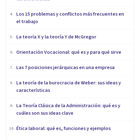
​Los 15 problemas y conflictos más frecuentes en
4
.
el trabajo
La teoría X y la teoría Y de McGregor
5
.
Orientación Vocacional: qué es y para qué sirve
6
.
Las 7 posiciones jerárquicas en una empresa
7
.
La teoría de la burocracia de Weber: sus ideas y
8
.
características
La Teoría Clásica de la Administración: qué es y
9
.
cuáles son sus ideas clave
Ética laboral: qué es, funciones y ejemplos
10
.