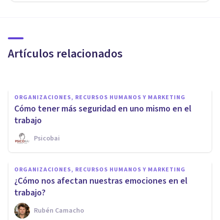
ORGANIZACIONES, RECURSOS HUMANOS Y MARKETING
El problema de la pregunta en
la Orientación Vocacional
Artículos relacionados
Aldana Cozzi
ORGANIZACIONES, RECURSOS HUMANOS Y MARKETING
Cómo tener más seguridad en uno mismo en el
trabajo
Psicobai
ORGANIZACIONES, RECURSOS HUMANOS Y MARKETING
Cómo afrontar el teletrabajo: 4
ORGANIZACIONES, RECURSOS HUMANOS Y MARKETING
cambios psicológicos
¿Cómo nos afectan nuestras emociones en el
necesarios
trabajo?
Rubén Camacho
Rubén Camacho