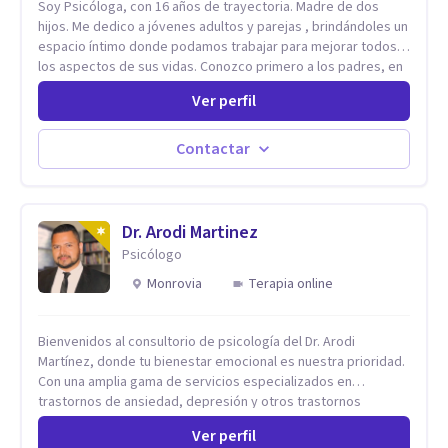
Soy Psicóloga, con 16 años de trayectoria. Madre de dos
hijos. Me dedico a jóvenes adultos y parejas , brindándoles un
espacio íntimo donde podamos trabajar para mejorar todos
los aspectos de sus vidas. Conozco primero a los padres, en
el caso de niños u adolescentes, para luego seguir la terapia
Ver perfil
con sus hijos, apuntalándolos en su futuro personal,
universitario y profesional, siempre conteniendo
paralelamente a los padres y brindándoles un espacio de
Contactar
seguridad. Hago terapia de pareja y adultos con método
integrativo. Más información en: intherapy.today
Dr. Arodi Martinez
Psicólogo
Monrovia
Terapia online
Bienvenidos al consultorio de psicología del Dr. Arodi
Martínez, donde tu bienestar emocional es nuestra prioridad.
Con una amplia gama de servicios especializados en
trastornos de ansiedad, depresión y otros trastornos
emocionales, estamos dedicados a ofrecerte el mejor
Ver perfil
tratamiento para mejorar tu salud mental. En nuestro