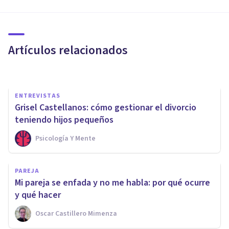
PAREJA
6 mitos sobre la terapia de
pareja
Artículos relacionados
Upad Psicología Y Coaching
ENTREVISTAS
Grisel Castellanos: cómo gestionar el divorcio
teniendo hijos pequeños
Psicología Y Mente
PAREJA
PSICOLOGÍA
Mi pareja se enfada y no me habla: por qué ocurre
¿Cómo se forja la Identidad?
y qué hacer
Oscar Castillero Mimenza
Blanca Ruiz