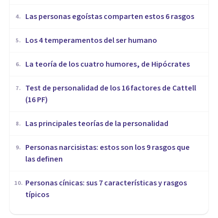
Las personas egoístas comparten estos 6 rasgos
4
.
Los 4 temperamentos del ser humano
5
.
​La teoría de los cuatro humores, de Hipócrates
6
.
Test de personalidad de los 16 factores de Cattell
7
.
(16 PF)
Las principales teorías de la personalidad
8
.
Personas narcisistas: estos son los 9 rasgos que
9
.
las definen
Personas cínicas: sus 7 características y rasgos
10
.
típicos