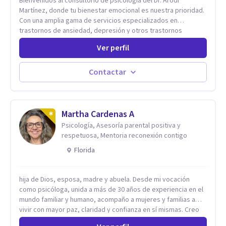
Bienvenidos al consultorio de psicología del Dr. Arodi
Martínez, donde tu bienestar emocional es nuestra prioridad.
Con una amplia gama de servicios especializados en
trastornos de ansiedad, depresión y otros trastornos
emocionales, estamos dedicados a ofrecerte el mejor
Ver perfil
tratamiento para mejorar tu salud mental. En nuestro
consultorio, ofrecemos una variedad de terapias y
tratamientos diseñados para satisfacer tus necesidades
Contactar
específicas: Terapia para Trastornos de Ansiedad y
Depresión: Somos expertos en el tratamiento de la ansiedad
y la depresión, utilizando enfoques basados en evidencia
para ayudarte a recuperar tu bienestar emocional. Terapia
Martha Cardenas A
Individual, de Pareja y Familiar: Trabajamos contigo y tus
Psicología, Asesoría parental positiva y
seres queridos para fortalecer las relaciones y mejorar la
respetuosa, Mentoria reconexión contigo
dinámica familiar. Evaluaciones Psicológicas y Terapias
Florida
Especializadas: Terapia cognitivo-conductual Terapia de
apoyo Terapia psicodinámica Terapia enfocada en la solución
Terapia de exposición Terapia de juego para niños
hija de Dios, esposa, madre y abuela. Desde mi vocación
Tratamiento de Traumas y Trastornos de Estrés
como psicóloga, unida a más de 30 años de experiencia en el
Postraumático: Ofrecemos apoyo psicológico para ayudarte
mundo familiar y humano, acompaño a mujeres y familias a
a superar experiencias traumáticas y mejorar tu calidad de
vivir con mayor paz, claridad y confianza en sí mismas. Creo
vida. Tratamiento de Adicciones.
profundamente que la vida está hecha de etapas, y que cada