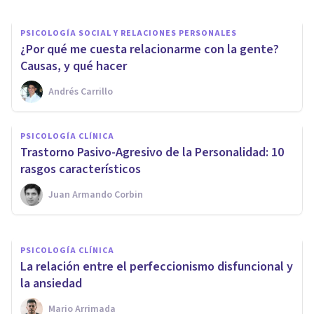
PSICOLOGÍA SOCIAL Y RELACIONES PERSONALES
¿Por qué me cuesta relacionarme con la gente?
Causas, y qué hacer
Andrés Carrillo
PSICOLOGÍA CLÍNICA
PSICOLOGÍA CLÍNICA
Suicidios: datos, estadísticas y
​Trastorno Pasivo-Agresivo de la Personalidad: 10
trastornos mentales asociados
rasgos característicos
Juan Armando Corbin
Antònia Rayó Bauzà
PSICOLOGÍA CLÍNICA
La relación entre el perfeccionismo disfuncional y
la ansiedad
Mario Arrimada