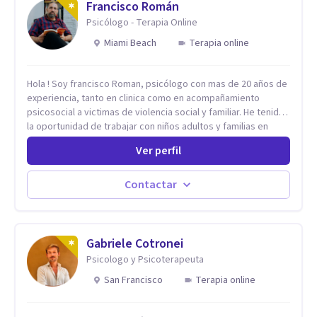
Francisco Román
Psicólogo - Terapia Online
Miami Beach
Terapia online
Hola ! Soy francisco Roman, psicólogo con mas de 20 años de
experiencia, tanto en clinica como en acompañamiento
psicosocial a victimas de violencia social y familiar. He tenido
la oportunidad de trabajar con niños adultos y familias en
todos los espacios y esto me ha dado un una variedad de
Ver perfil
aprendizajes que ahora pongo a tu disposicion. En la
actualidad puedo atenderte de manera presencial y/o virtual,
de lunes a sabado. el costo de cada sesión lo acordamos en
Contactar
el primer contacto
Gabriele Cotronei
Psicologo y Psicoterapeuta
San Francisco
Terapia online