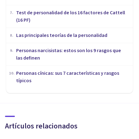
Test de personalidad de los 16 factores de Cattell
7
.
(16 PF)
Las principales teorías de la personalidad
8
.
Personas narcisistas: estos son los 9 rasgos que
9
.
las definen
Personas cínicas: sus 7 características y rasgos
10
.
típicos
PSICOLOGÍA CLÍNICA
Diferencias en la expresión de
trastornos mentales entre
Occidente y Japón
Artículos relacionados
Pablo Álvarez Carneros