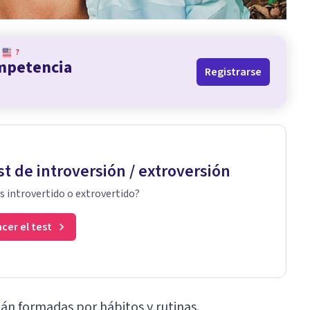
?
ompetencia
Registrarse
st de introversión / extroversión
s introvertido o extrovertido?
cer el test
tán formadas por hábitos y rutinas.