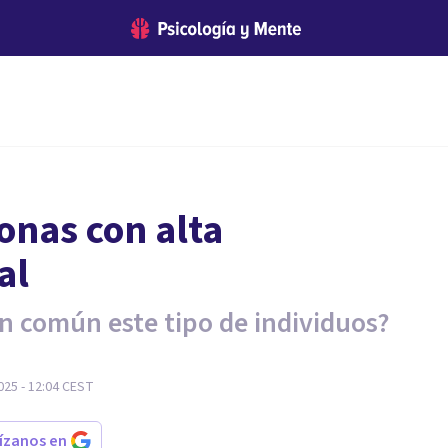
sonas con alta
al
n común este tipo de individuos?
25 - 12:04
CEST
rízanos en