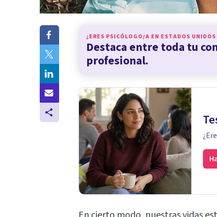
¿ERES PSICÓLOGO/A EN
ESTADOS UNIDOS
Destaca entre toda tu c
profesional.
Te
¿Ere
Ha
En cierto modo, nuestras vidas es