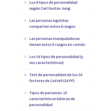
​Los 8 tipos de personalidad
2
.
según Carl Gustav Jung
Las personas egoístas
3
.
comparten estos 6 rasgos
Las personas manipuladoras
4
.
tienen estos 5 rasgos en común
Los 16 tipos de personalidad (y
5
.
sus características)
Test de personalidad de los 16
6
.
factores de Cattell (16 PF)
Tipos de personas: 15
7
.
características básicas de
personalidad