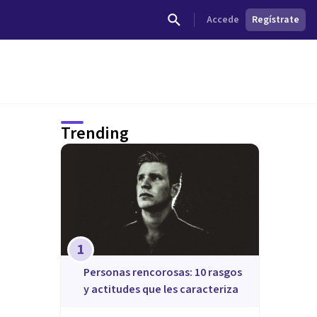
Accede
Regístrate
Trending
1
​Personas rencorosas: 10 rasgos
y actitudes que les caracteriza