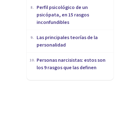
Perfil psicológico de un
8
.
psicópata, en 15 rasgos
inconfundibles
Las principales teorías de la
9
.
personalidad
Personas narcisistas: estos son
10
.
los 9 rasgos que las definen