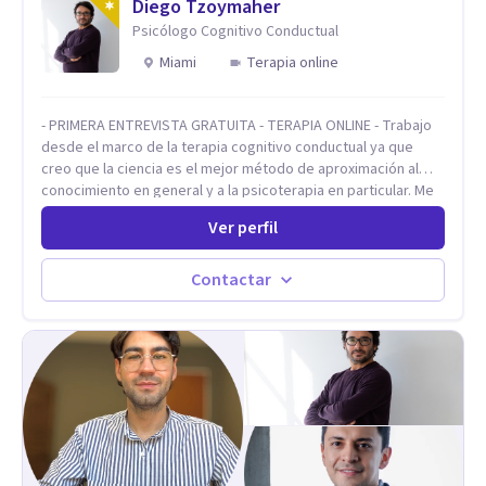
investigo. Siempre en la búsqueda de ser un mejor
Diego Tzoymaher
profesional.
Psicólogo Cognitivo Conductual
Miami
Terapia online
- PRIMERA ENTREVISTA GRATUITA - TERAPIA ONLINE - Trabajo
desde el marco de la terapia cognitivo conductual ya que
creo que la ciencia es el mejor método de aproximación al
conocimiento en general y a la psicoterapia en particular. Me
interesan los procesos de cambio conductual por los que una
Ver perfil
persona pueda alcanzar sus objetivos, transitando,
aceptando y modificando sus patrones cognitivos y
emocionales. Abordo patologías específicas como trastornos
Contactar
de ansiedad y del ánimo, y también crisis vitales y procesos
de crecimiento personal.