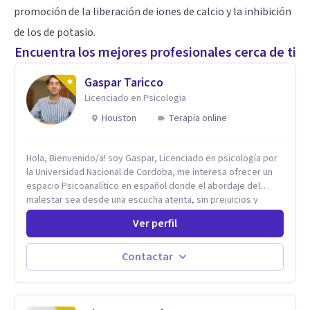
promoción de la liberación de iones de calcio y la inhibición
de los de potasio.
Encuentra los mejores profesionales cerca de ti
Gaspar Taricco
Licenciado en Psicologia
Houston
Terapia online
Hola, Bienvenido/a! soy Gaspar, Licenciado en psicología por
la Universidad Nacional de Cordoba, me interesa ofrecer un
espacio Psicoanalítico en español donde el abordaje del
malestar sea desde una escucha atenta, sin prejuicios y
rescatando lo singular de cada caso, sin caer en etiquetas.
Ver perfil
Considero que todas las personas en algún momento pueden
sufrir y cada una por cuestiones particulares, es en mi
espacio donde se le dará un lugar a esas cuestiones
Contactar
singulares de cada uno, para luego generar cambios. Soy una
persona en constante formación, actualmente curso
seminarios, una especialización en psicoanálisis y también