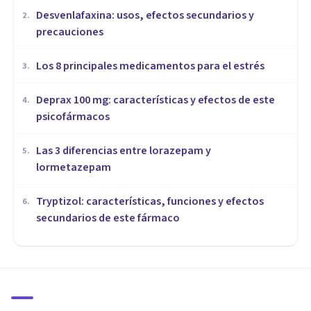
Desvenlafaxina: usos, efectos secundarios y
2
.
precauciones
Los 8 principales medicamentos para el estrés
3
.
Deprax 100 mg: características y efectos de este
4
.
psicofármacos
Las 3 diferencias entre lorazepam y
5
.
lormetazepam
Tryptizol: características, funciones y efectos
6
.
secundarios de este fármaco
PSICOFARMACOLOGÍA
Maprotilina: usos y efectos
secundarios de este
psicofármaco