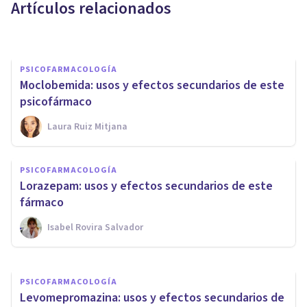
Artículos relacionados
Oscar Castillero Mimenza
PSICOFARMACOLOGÍA
Moclobemida: usos y efectos secundarios de este
psicofármaco
Laura Ruiz Mitjana
PSICOFARMACOLOGÍA
PSICOFARMACOLOGÍA
Citalopram: usos, efectos
Lorazepam: usos y efectos secundarios de este
secundarios y precauciones
fármaco
Isabel Rovira Salvador
Isabel Rovira Salvador
PSICOFARMACOLOGÍA
Levomepromazina: usos y efectos secundarios de