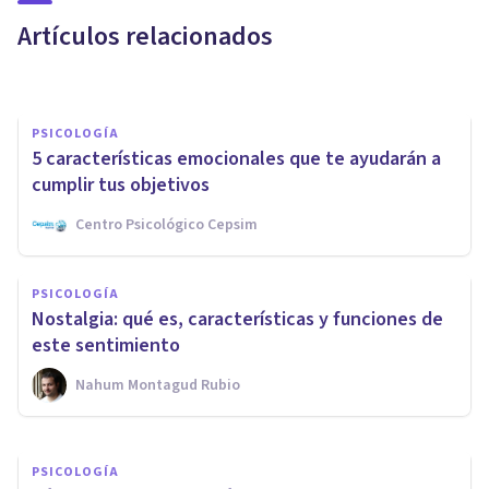
personales?
Artículos relacionados
Rubén Camacho
PSICOLOGÍA
5 características emocionales que te ayudarán a
cumplir tus objetivos
Centro Psicológico Cepsim
PSICOLOGÍA SOCIAL Y RELACIONES PERSONALES
PSICOLOGÍA
Afrontar las fiestas en soledad:
Nostalgia: qué es, características y funciones de
¿cómo conseguirlo?
este sentimiento
Nahum Montagud Rubio
Therapyside
PSICOLOGÍA