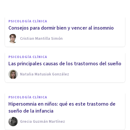
PSICOLOGÍA CLÍNICA
Consejos para dormir bien y vencer al insomnio
Cristian Mantilla Simón
PSICOLOGÍA CLÍNICA
Solo tengo ganas de dormir:
PSICOLOGÍA CLÍNICA
posibles causas, y qué hacer
Las principales causas de los trastornos del sueño
Natalia Matusiak González
Nahum Montagud Rubio
PSICOLOGÍA CLÍNICA
Hipersomnia en niños: qué es este trastorno de
sueño de la infancia
Grecia Guzmán Martínez