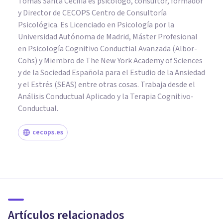
Tomás Santa Cecilia es psicólogo, consultor, formador
y Director de CECOPS Centro de Consultoría
Psicológica. Es Licenciado en Psicología por la
Universidad Autónoma de Madrid, Máster Profesional
en Psicología Cognitivo Conductial Avanzada (Albor-
Cohs) y Miembro de The New York Academy of Sciences
y de la Sociedad Española para el Estudio de la Ansiedad
y el Estrés (SEAS) entre otras cosas. Trabaja desde el
Análisis Conductual Aplicado y la Terapia Cognitivo-
Conductual.
cecops.es
PSICOLOGÍA CLÍNICA
Los 7 principales trastornos del
sueño
Artículos relacionados
M Carmen Martínez