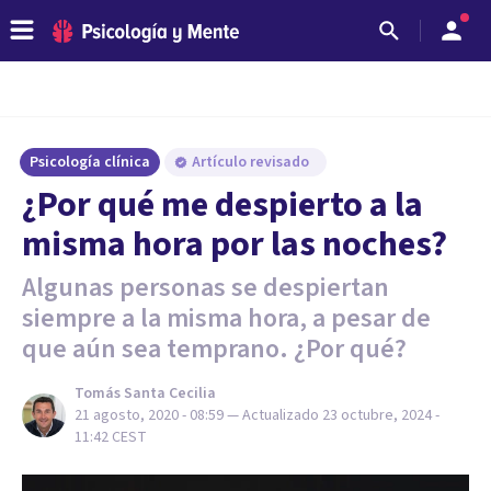
Psicología clínica
Artículo revisado
¿Por qué me despierto a la
misma hora por las noches?
Algunas personas se despiertan
siempre a la misma hora, a pesar de
que aún sea temprano. ¿Por qué?
Tomás Santa Cecilia
21 agosto, 2020 - 08:59
— Actualizado
23 octubre, 2024 -
11:42
CEST