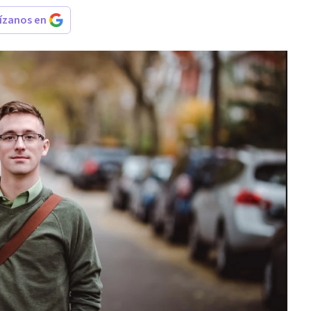
rízanos en