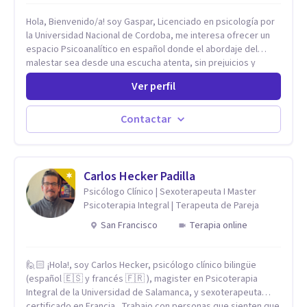
Hola, Bienvenido/a! soy Gaspar, Licenciado en psicología por
la Universidad Nacional de Cordoba, me interesa ofrecer un
espacio Psicoanalítico en español donde el abordaje del
malestar sea desde una escucha atenta, sin prejuicios y
rescatando lo singular de cada caso, sin caer en etiquetas.
Ver perfil
Considero que todas las personas en algún momento pueden
sufrir y cada una por cuestiones particulares, es en mi
espacio donde se le dará un lugar a esas cuestiones
Contactar
singulares de cada uno, para luego generar cambios. Soy una
persona en constante formación, actualmente curso
seminarios, una especialización en psicoanálisis y también
investigo. Siempre en la búsqueda de ser un mejor
Carlos Hecker Padilla
profesional.
Psicólogo Clínico | Sexoterapeuta I Master
Psicoterapia Integral | Terapeuta de Pareja
San Francisco
Terapia online
🙋🏻 ¡Hola!, soy Carlos Hecker, psicólogo clínico bilingüe
(español 🇪🇸 y francés 🇫🇷 ), magister en Psicoterapia
Integral de la Universidad de Salamanca, y sexoterapeuta
certificado en Francia. Trabajo con personas que sienten que