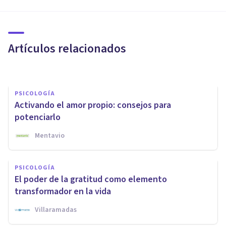
VIDA SALUDABLE
16 consejos para afrontar la
vida (con optimismo)
Artículos relacionados
Juan Armando Corbin
PSICOLOGÍA
Activando el amor propio: consejos para
potenciarlo
Mentavio
PSICOLOGÍA
La mejor formación en
PSICOLOGÍA
Inteligencia Emocional para
El poder de la gratitud como elemento
psicólogos
transformador en la vida
Villaramadas
Psicología Y Mente