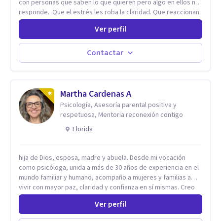
con personas que saben lo que quieren pero algo en ellos no
responde. Que el estrés les roba la claridad. Que reaccionan
antes de pensar y después se arrepienten. Que las
Ver perfil
relaciones importantes se desgastan sin poder detenerlo. Mi
enfoque combina la neurociencia del comportamiento con la
psicoterapia de profundidad. No trabajo sobre los síntomas.
Contactar
Trabajo sobre el sistema nervioso — el mecanismo que
produce esos patrones — para que dejen de gobernar tu
vida. El resultado no es sentirse "mejor" por un rato. Es que el
patrón cambie.
Martha Cardenas A
Psicología, Asesoría parental positiva y
respetuosa, Mentoria reconexión contigo
Florida
hija de Dios, esposa, madre y abuela. Desde mi vocación
como psicóloga, unida a más de 30 años de experiencia en el
mundo familiar y humano, acompaño a mujeres y familias a
vivir con mayor paz, claridad y confianza en sí mismas. Creo
profundamente que la vida está hecha de etapas, y que cada
Ver perfil
ciclo —personal, emocional, espiritual y familiar— trae
oportunidades de crecimiento. Por eso utilizo una