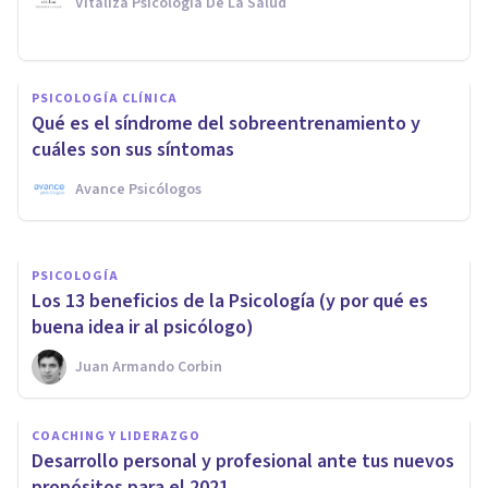
Vitaliza Psicología De La Salud
ENTREVISTAS
UPAD Psicología & Coaching:
PSICOLOGÍA CLÍNICA
«Alcanzar el éxito social pasa
Qué es el síndrome del sobreentrenamiento y
por alcanzar el éxito personal»
cuáles son sus síntomas
Avance Psicólogos
Bertrand Regader
PSICOLOGÍA
Los 13 beneficios de la Psicología (y por qué es
buena idea ir al psicólogo)
Juan Armando Corbin
COACHING Y LIDERAZGO
Desarrollo personal y profesional ante tus nuevos
propósitos para el 2021