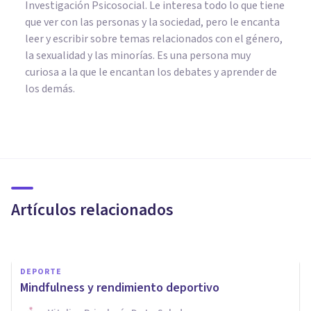
Investigación Psicosocial. Le interesa todo lo que tiene
que ver con las personas y la sociedad, pero le encanta
leer y escribir sobre temas relacionados con el género,
la sexualidad y las minorías. Es una persona muy
curiosa a la que le encantan los debates y aprender de
los demás.
ORGANIZACIONES, RECURSOS HUMANOS Y MARKETING
​6 formas de motivar sin dinero
a tus empleados
Artículos relacionados
Juan Armando Corbin
DEPORTE
Mindfulness y rendimiento deportivo