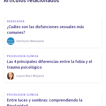
Artículos relacionados
Oscar Castillero Mimenza
SEXOLOGÍA
¿Cuáles son las disfunciones sexuales más
comunes?
Instituto Mensalus
PSICOLOGÍA CLÍNICA
PSICOLOGÍA CLÍNICA
¿Qué tipo de trastorno es la
Las 4 principales diferencias entre la fobia y el
dismorfia corporal?
trauma psicológico
Laura Ruiz Mitjana
Iratxe López Fuentes
PSICOLOGÍA CLÍNICA
Entre luces y sombras: comprendiendo la
Bipolaridad