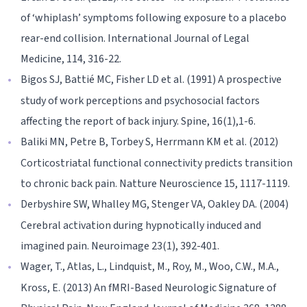
of ‘whiplash’ symptoms following exposure to a placebo
rear-end collision. International Journal of Legal
Medicine, 114, 316-22.
Bigos SJ, Battié MC, Fisher LD et al. (1991) A prospective
study of work perceptions and psychosocial factors
affecting the report of back injury. Spine, 16(1),1-6.
Baliki MN, Petre B, Torbey S, Herrmann KM et al. (2012)
Corticostriatal functional connectivity predicts transition
to chronic back pain. Natture Neuroscience 15, 1117-1119.
Derbyshire SW, Whalley MG, Stenger VA, Oakley DA. (2004)
Cerebral activation during hypnotically induced and
imagined pain. Neuroimage 23(1), 392-401.
Wager, T., Atlas, L., Lindquist, M., Roy, M., Woo, C.W., M.A.,
Kross, E. (2013) An fMRI-Based Neurologic Signature of