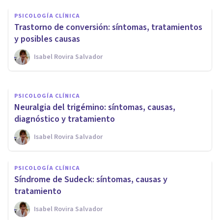
Estimulación magnética
PSICOLOGÍA CLÍNICA
transcraneal: tipos y usos en
Trastorno de conversión: síntomas, tratamientos
terapia
y posibles causas
Isabel Rovira Salvador
Oscar Castillero Mimenza
PSICOLOGÍA CLÍNICA
Neuralgia del trigémino: síntomas, causas,
diagnóstico y tratamiento
Isabel Rovira Salvador
PSICOLOGÍA CLÍNICA
Síndrome de Sudeck: síntomas, causas y
tratamiento
Isabel Rovira Salvador