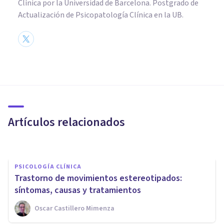
Clínica por la Universidad de Barcelona. Postgrado de
Actualización de Psicopatología Clínica en la UB.
PSICOLOGÍA CLÍNICA
Trastorno por dolor: qué es,
causas, síntomas y tratamiento
Artículos relacionados
Laura Ruiz Mitjana
PSICOLOGÍA CLÍNICA
Trastorno de movimientos estereotipados:
síntomas, causas y tratamientos
Oscar Castillero Mimenza
PSICOLOGÍA CLÍNICA