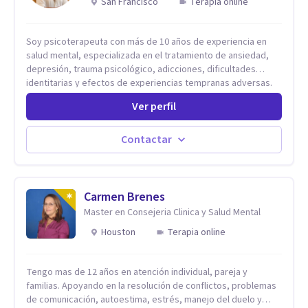
San Francisco
Terapia online
Soy psicoterapeuta con más de 10 años de experiencia en
salud mental, especializada en el tratamiento de ansiedad,
depresión, trauma psicológico, adicciones, dificultades
identitarias y efectos de experiencias tempranas adversas.
Ofrezco un espacio terapéutico seguro, confidencial y
Ver perfil
profundamente humano, donde el dolor emocional puede
transformarse en autoconocimiento, regulación emocional y
bienestar. Trabajo desde un enfoque integrativo que combina
Contactar
psicoanálisis, terapia somática y de trauma, psicología
corporal, Mentalization Based Therapy (MBT), hipnoterapia y
respiración neurodinámica, integrando actualmente la
Psicología Analítica Junguiana. Mi abordaje también incorpora
Carmen Brenes
perspectivas interculturales, ecopsicología y el trabajo
Master en Consejeria Clinica y Salud Mental
simbólico con el inconsciente, entendiendo que cada
Houston
Terapia online
proceso terapéutico es único y requiere una mirada
personalizada.
Tengo mas de 12 años en atención individual, pareja y
familias. Apoyando en la resolución de conflictos, problemas
de comunicación, autoestima, estrés, manejo del duelo y