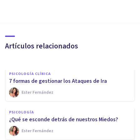
PSICOLOGÍA CLÍNICA
Pasos para vivir sin estrés el
día a día
Artículos relacionados
Coachingypsicología
PSICOLOGÍA CLÍNICA
7 formas de gestionar los Ataques de Ira
PSICOLOGÍA
Ester Fernández
Gestionar las rupturas
sentimentales desde tu
PSICOLOGÍA
desarrollo personal
¿Qué se esconde detrás de nuestros Miedos?
Ester Fernández
Rubén Camacho