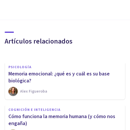
PSICOLOGÍA
Memoria episódica: definición
y partes del cerebro asociadas
Artículos relacionados
Arturo Torres
PSICOLOGÍA
Memoria emocional: ¿qué es y cuál es su base
biológica?
Alex Figueroba
COGNICIÓN E INTELIGENCIA
COGNICIÓN E INTELIGENCIA
​Los límites y fallos de la
​Cómo funciona la memoria humana (y cómo nos
memoria humana
engaña)