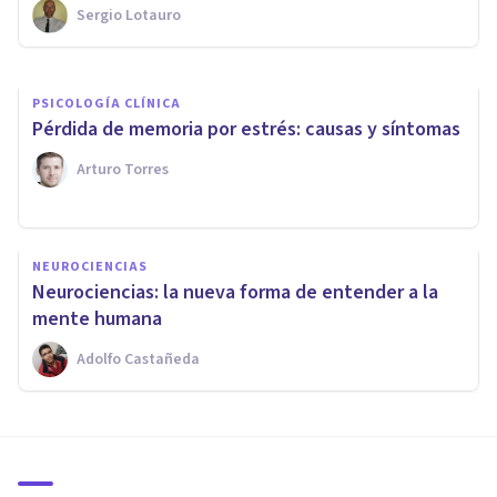
Sergio Lotauro
Rafael Ramírez Lago
PSICOLOGÍA CLÍNICA
​Pérdida de memoria por estrés: causas y síntomas
Arturo Torres
NEUROCIENCIAS
Neurociencias: la nueva forma de entender a la
mente humana
Adolfo Castañeda