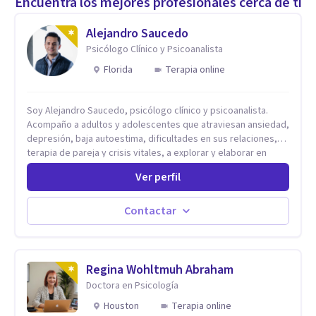
Encuentra los mejores profesionales cerca de ti
Alejandro Saucedo
Psicólogo Clínico y Psicoanalista
Florida
Terapia online
Soy Alejandro Saucedo, psicólogo clínico y psicoanalista.
Acompaño a adultos y adolescentes que atraviesan ansiedad,
depresión, baja autoestima, dificultades en sus relaciones,
terapia de pareja y crisis vitales, a explorar y elaborar en
profundidad los conflictos internos que generan malestar en
Ver perfil
su presente. A través del proceso psicoanalítico de
autoconocimiento y análisis, es posible acceder a las
historias personales, elaborar las experiencias del pasado y
Contactar
resignificarlas, liberando su influencia para construir un futuro
con mayor libertad y autenticidad. La terapia psicoanalítica
crea un espacio de verbalización libre y sin filtros. A través de
esta conversación abierta y del trabajo analítico conjunto, se
Regina Wohltmuh Abraham
exploran las vivencias que aún condicionan el presente, se les
Doctora en Psicología
otorga un nuevo sentido y se transforma su impacto
Houston
Terapia online
emocional. De esta forma, los pacientes logran mayor