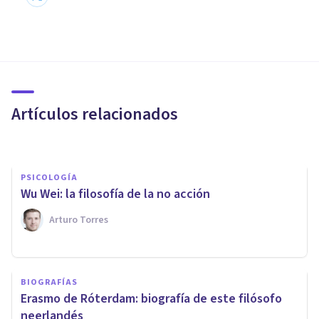
PSICOLOGÍA
La teoría idealista de George
Berkeley: el espíritu lo llena
todo
Artículos relacionados
Adrián Triglia
PSICOLOGÍA
Wu Wei: la filosofía de la no acción
Arturo Torres
BIOGRAFÍAS
Santo Tomás de Aquino:
BIOGRAFÍAS
biografía de este filósofo y
Erasmo de Róterdam: biografía de este filósofo
teólogo
neerlandés